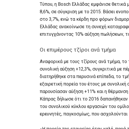
Τύπου, η Bosch Ελλάδας εμφάνισε θετικά μ
8,6%, σε σύγκριση με το 2015. Βάσει ενοπ
στο 3,7%, ενώ τα κέρδη προ φόρων διαμορ
Ελλάδας ανακοίνωσε τη συνεχή καταγραφή
επιτυγχάνοντας 10% αύξηση πωλήσεων, τ
Οι επιμέρους τζίροι ανά τμήμα
Αναφορικά με τους τζίρους ανά τμήμα, τ
συνολική αύξηση +12,3%, συγκριτικά με πέ
διατηρήθηκε στα περυσινά επίπεδα, το τ
εξαιρετική πορεία του έτους με συνολική
παρουσίασαν αύξηση +11% και η θέρμανση έ
Κάπρας δήλωσε ότι το 2016 δαπανήθηκαν 7
του συνολικού κύκλου εργασιών του ομίλου
ερευνητές, παγκοσμίως, που ασχολούνται 
«Η πορεία της εταιρείας ήταν καλή, παρά 