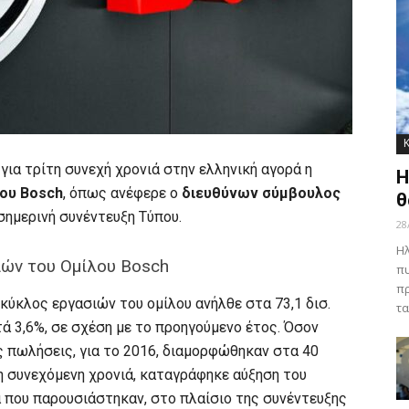
ια τρίτη συνεχή χρονιά στην ελληνική αγορά η
Η
λου Bosch
, όπως ανέφερε ο
διευθύνων σύμβουλος
θ
 σημερινή συνέντευξη Τύπου.
28
Ηλ
ιών του Ομίλου Bosch
πυ
πρ
 κύκλος εργασιών του ομίλου ανήλθε στα 73,1 δισ.
τα
ά 3,6%, σε σχέση με το προηγούμενο έτος. Όσον
ές πωλήσεις, για το 2016, διαμορφώθηκαν στα 40
τη συνεχόμενη χρονιά, καταγράφηκε αύξηση του
 που παρουσιάστηκαν, στο πλαίσιο της συνέντευξης