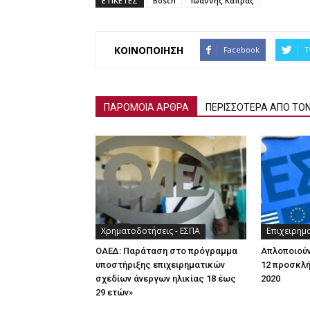
ΕΤΙΚΕΤΕΣ
Bosch
Ιωάννης Κάπρας
ΚΟΙΝΟΠΟΙΗΣΗ
Facebook
T
ΠΑΡΟΜΟΙΑ ΑΡΘΡΑ
ΠΕΡΙΣΣΟΤΕΡΑ ΑΠΟ ΤΟ
Χρηματοδοτήσεις - ΕΣΠΑ
Επιχειρημ
ΟΑΕΔ: Παράταση στο πρόγραμμα
Απλοποιούν
υποστήριξης επιχειρηματικών
12 προσκλή
σχεδίων άνεργων ηλικίας 18 έως
2020
29 ετών»