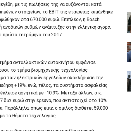
εγέθη, με τις πωλήσεις της να αυξάνονται κατά
οιημένων στοιχείων, το ΕΒΙΤ της εταιρείας κυμάνθηκε
φώθηκαν στα 670.000 ευρώ. Επιπλέον, η Bosch
 ανοδικών ρυθμών ανάπτυξης στην ελληνική αγορά,
ο πρώτο τετράμηνο του 2017.
ο τμήμα ανταλλακτικών αυτοκινήτου εμφάνισε
ρυσι, το τμήμα βιομηχανικής τεχνολογίας
μήμα των ηλεκτρικών εργαλείων ολοκλήρωσε την
 αύξηση +19%, ενώ, τέλος, τα συστήματα ασφαλείας
κλεισε αρνητικά με -10,9%. Μεταξύ άλλων, ο κ.
 δισ. ευρώ στην έρευνα, που αντιστοιχεί στο 10%
. Παράλληλα, όπως είπε, ο όμιλος διαθέτει 59.000
με τα θέματα τεχνολογίας.
τις αντιξοότητες που αντιμετωπίζει η αγορά.