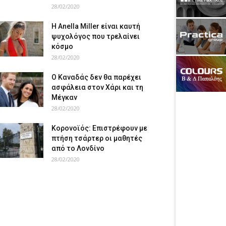
28/02/2020
Η Anella Miller είναι καυτή
ψυχολόγος που τρελαίνει
κόσμο
28/02/2020
Ο Καναδάς δεν θα παρέχει
ασφάλεια στον Χάρι και τη
Μέγκαν
28/02/2020
Κορονοϊός: Επιστρέφουν με
πτήση τσάρτερ οι μαθητές
από το Λονδίνο
28/02/2020