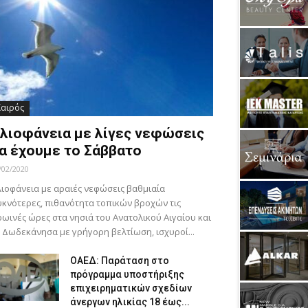
Καιρός
λιοφάνεια με λίγες νεφώσεις
α έχουμε το Σάββατο
/02/2020
ιοφάνεια με αραιές νεφώσεις βαθμιαία
κνότερες, πιθανότητα τοπικών βροχών τις
ωινές ώρες στα νησιά του Ανατολικού Αιγαίου και
 Δωδεκάνησα με γρήγορη βελτίωση, ισχυροί...
ΟΑΕΔ: Παράταση στο
πρόγραμμα υποστήριξης
επιχειρηματικών σχεδίων
άνεργων ηλικίας 18 έως...