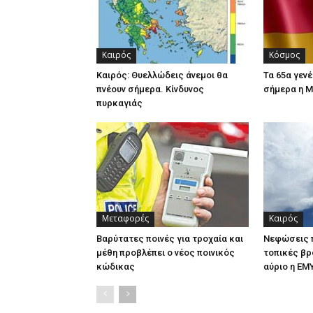
Καιρός
Κόσμος
Καιρός: Θυελλώδεις άνεμοι θα
Τα 65α γενέ
πνέουν σήμερα. Κίνδυνος
σήμερα η 
πυρκαγιάς
Μεταφορές
Καιρός
Βαρύτατες ποινές για τροχαία και
Νεφώσεις 
μέθη προβλέπει ο νέος ποινικός
τοπικές βρ
κώδικας
αύριο η ΕΜ