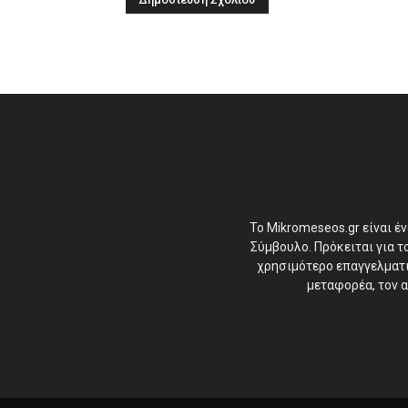
Το Mikromeseos.gr είναι έ
Σύμβουλο. Πρόκειται για 
χρησιμότερο επαγγελματικ
μεταφορέα, τον α