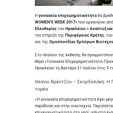
Η
γυναικεία επιχειρηματικότητα
θα βρεθε
WOMEN’S WEEK 2017»
που οργανώνει απ
Ελευθερίας
του
Ηρακλείου
ο
Αναπτυξιακ
την στήριξη της
Περιφέρειας Κρήτης
, το
και της
Ομοσπονδίας Εμπόρων Βιοτεχν
Στο πλαίσιο της έκθεσης θα πραγματοποιη
θέμα «Γυναικεία Επιχειρηματικότητα-Προ
Ηρακλείου τη Δευτέρα 31 Ιουλίου στις 9 τ
Θεανώ Βρέντζου – Σκορδαλάκη: Η 
τομέα
«Η γυναικεία επιχειρηματικότητα έχει με
παράδοση και στην οικοτεχνία. Περισσότε
επιχειρηματικότητα στο νησί, μάλιστα έν