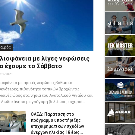
Καιρός
λιοφάνεια με λίγες νεφώσεις
α έχουμε το Σάββατο
/02/2020
ιοφάνεια με αραιές νεφώσεις βαθμιαία
κνότερες, πιθανότητα τοπικών βροχών τις
ωινές ώρες στα νησιά του Ανατολικού Αιγαίου και
 Δωδεκάνησα με γρήγορη βελτίωση, ισχυροί...
ΟΑΕΔ: Παράταση στο
πρόγραμμα υποστήριξης
επιχειρηματικών σχεδίων
άνεργων ηλικίας 18 έως...