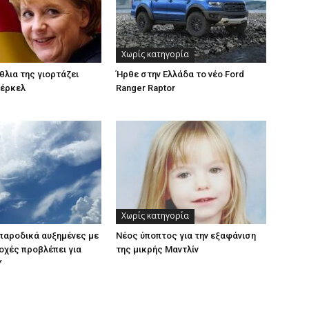
Χωρίς κατηγορία
θλια της γιορτάζει
Ήρθε στην Ελλάδα το νέο Ford
Μέρκελ
Ranger Raptor
Χωρίς κατηγορία
παροδικά αυξημένες με
Νέος ύποπτος για την εξαφάνιση
οχές προβλέπει για
της μικρής Μαντλίν
Υ