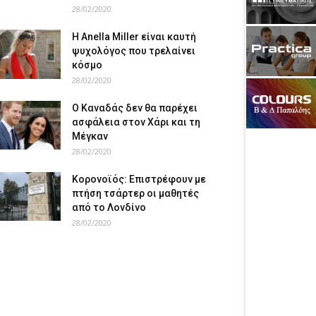
28/02/2020
Η Anella Miller είναι καυτή
ψυχολόγος που τρελαίνει
κόσμο
28/02/2020
Ο Καναδάς δεν θα παρέχει
ασφάλεια στον Χάρι και τη
Μέγκαν
28/02/2020
Κορονοϊός: Επιστρέφουν με
πτήση τσάρτερ οι μαθητές
από το Λονδίνο
28/02/2020