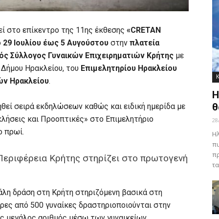
ί στο επίκεντρο της 11ης έκθεσης
«CRETAN
ό
29 Ιουλίου έως 5 Αυγούστου
στην
πλατεία
ός Σύλλογος Γυναικών Επιχειρηματιών Κρήτης
με
υ Δήμου Ηρακλείου, του
Επιμελητηρίου Ηρακλείου
ών Ηρακλείου
.
Η
θ
θεί σειρά εκδηλώσεων καθώς και ειδική ημερίδα με
κλήσεις και Προοπτικές» στο Επιμελητήριο
28
ο πρωί.
Ηλ
πυ
πρ
Περιφέρεια Κρήτης στηρίζει στο πρωτογενή
τα
γάλη δράση στη Κρήτη στηριζόμενη βασικά στη
ρες από 500 γυναίκες δραστηριοποιούνται στην
ας μεγάλος αριθμός μέσω των γυναικείων