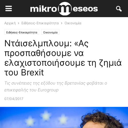
Αρχική
Ειδήσεις-Επικαιρότητα
Οικονομία
Ειδήσεις-Επικαιρότητα
Οικονομία
Ντάισελμπλουμ: «Ας
προσπαθήσουμε να
ελαχιστοποιήσουμε τη ζημιά
του Brexit
Τις συνέπειες της εξόδου της Βρετανίας φοβάται ο
επικεφαλής του Eurogroup
07/04/2017