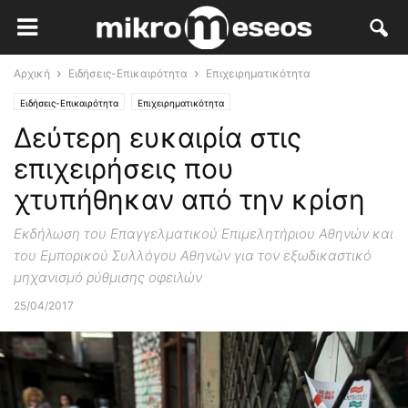
Αρχική
Ειδήσεις-Επικαιρότητα
Επιχειρηματικότητα
Ειδήσεις-Επικαιρότητα
Επιχειρηματικότητα
Δεύτερη ευκαιρία στις
επιχειρήσεις που
χτυπήθηκαν από την κρίση
Εκδήλωση του Επαγγελματικού Επιμελητήριου Αθηνών και
του Εμπορικού Συλλόγου Αθηνών για τον εξωδικαστικό
μηχανισμό ρύθμισης οφειλών
25/04/2017