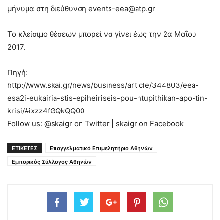
μήνυμα στη διεύθυνση events-eea@atp.gr
Το κλείσιμο θέσεων μπορεί να γίνει έως την 2α Μαΐου
2017.
Πηγή:
http://www.skai.gr/news/business/article/344803/eea-
esa2i-eukairia-stis-epiheiriseis-pou-htupithikan-apo-tin-
krisi/#ixzz4fGQkQQ00
Follow us: @skaigr on Twitter | skaigr on Facebook
ΕΤΙΚΕΤΕΣ
Επαγγελματικό Επιμελητήριο Αθηνών
Εμπορικός Σύλλογος Αθηνών