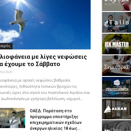
Καιρός
λιοφάνεια με λίγες νεφώσεις
α έχουμε το Σάββατο
/02/2020
ιοφάνεια με αραιές νεφώσεις βαθμιαία
κνότερες, πιθανότητα τοπικών βροχών τις
ωινές ώρες στα νησιά του Ανατολικού Αιγαίου και
 Δωδεκάνησα με γρήγορη βελτίωση, ισχυροί...
ΟΑΕΔ: Παράταση στο
πρόγραμμα υποστήριξης
επιχειρηματικών σχεδίων
άνεργων ηλικίας 18 έως...