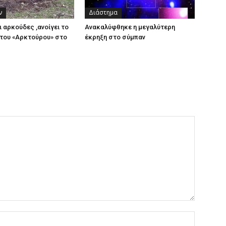
ν
Διάστημα
ι αρκούδες ,ανοίγει το
Ανακαλύφθηκε η μεγαλύτερη
του «Αρκτούρου» στο
έκρηξη στο σύμπαν