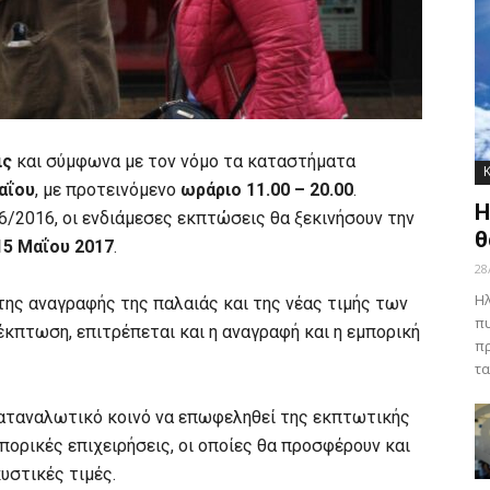
ις
και σύμφωνα με τον νόμο τα καταστήματα
αΐου
, με προτεινόμενο
ωράριο 11.00 – 20.00
.
Η
6/2016, οι ενδιάμεσες εκπτώσεις θα ξεκινήσουν την
θ
15 Μαΐου 2017
.
28
Ηλ
ης αναγραφής της παλαιάς και της νέας τιμής των
πυ
κπτωση, επιτρέπεται και η αναγραφή και η εμπορική
πρ
τα
αταναλωτικό κοινό να επωφεληθεί της εκπτωτικής
πορικές επιχειρήσεις, οι οποίες θα προσφέρουν και
υστικές τιμές.