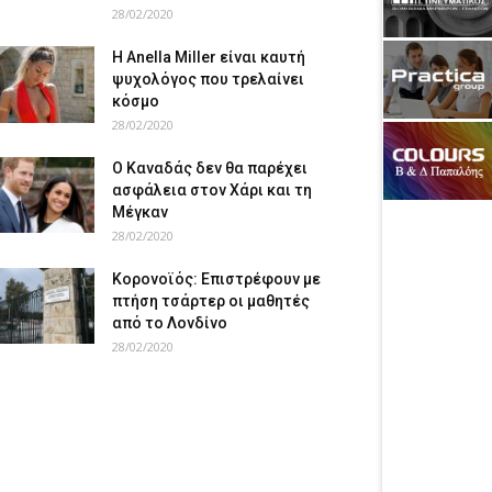
28/02/2020
Η Anella Miller είναι καυτή
ψυχολόγος που τρελαίνει
κόσμο
28/02/2020
Ο Καναδάς δεν θα παρέχει
ασφάλεια στον Χάρι και τη
Μέγκαν
28/02/2020
Κορονοϊός: Επιστρέφουν με
πτήση τσάρτερ οι μαθητές
από το Λονδίνο
28/02/2020