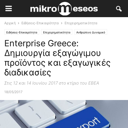
Αρχική
Ειδήσεις-Επικαιρότητα
Επιχειρηματικότητα
Ειδήσεις-Επικαιρότητα
Επιχειρηματικότητα
Ανθρώπινο Δυναμικό
Enterprise Greece:
Επαγγελματική Κατάρτιση
Ανάπτυξη & Ανταγωνιστικότητα
Εξωστρέφεια
Δημιουργία εξαγώγιμου
προϊόντος και εξαγωγικές
διαδικασίες
Στις 12 και 14 Ιουνίου 2017 στο κτίριο του ΕΒΕΑ
18/05/2017