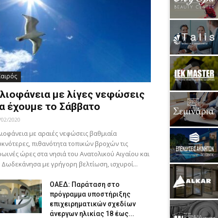
Καιρός
λιοφάνεια με λίγες νεφώσεις
α έχουμε το Σάββατο
/02/2020
ιοφάνεια με αραιές νεφώσεις βαθμιαία
κνότερες, πιθανότητα τοπικών βροχών τις
ωινές ώρες στα νησιά του Ανατολικού Αιγαίου και
 Δωδεκάνησα με γρήγορη βελτίωση, ισχυροί...
ΟΑΕΔ: Παράταση στο
πρόγραμμα υποστήριξης
επιχειρηματικών σχεδίων
άνεργων ηλικίας 18 έως...