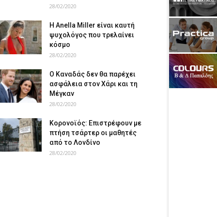
28/02/2020
Η Anella Miller είναι καυτή
ψυχολόγος που τρελαίνει
κόσμο
28/02/2020
Ο Καναδάς δεν θα παρέχει
ασφάλεια στον Χάρι και τη
Μέγκαν
28/02/2020
Κορονοϊός: Επιστρέφουν με
πτήση τσάρτερ οι μαθητές
από το Λονδίνο
28/02/2020