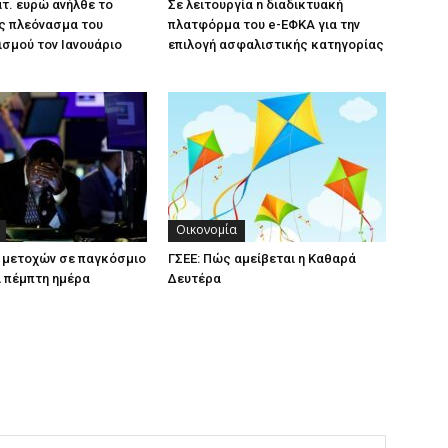
ατ. ευρώ ανήλθε το
Σε λειτουργία n διαδικτυακή
ς πλεόνασμα του
πλατφόρμα του e-ΕΦΚΑ για την
σμού τον Ιανουάριο
επιλογή ασφαλιστικής κατηγορίας
Οικονομία
 μετοχών σε παγκόσμιο
ΓΣΕΕ: Πώς αμείβεται η Καθαρά
α πέμπτη ημέρα
Δευτέρα