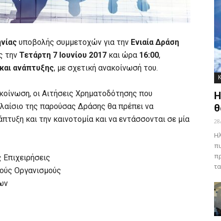
νίας
υποβολής συμμετοχών για την
Ενιαία Δράση
ς την
Τετάρτη 7 Ιουνίου 2017
και ώρα
16:00
,
και ανάπτυξης
, με σχετική ανακοίνωσή του.
κοίνωση, οι Αιτήσεις Χρηματοδότησης που
Η
λαίσιο της παρούσας Δράσης θα πρέπει να
θ
πτυξη και την καινοτομία και να εντάσσονται σε μία
28
Ηλ
πυ
πρ
 Επιχειρήσεις
τα
κούς Οργανισμούς
ων