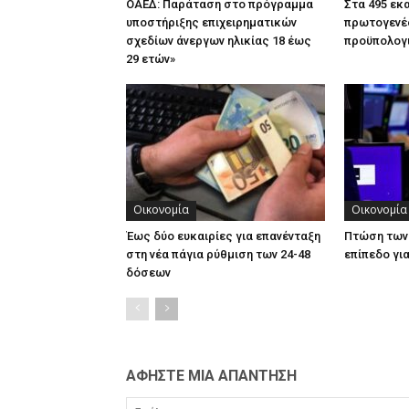
ΟΑΕΔ: Παράταση στο πρόγραμμα
Στα 495 εκ
υποστήριξης επιχειρηματικών
πρωτογενέ
σχεδίων άνεργων ηλικίας 18 έως
προϋπολογι
29 ετών»
Οικονομία
Οικονομία
Έως δύο ευκαιρίες για επανένταξη
Πτώση των
στη νέα πάγια ρύθμιση των 24-48
επίπεδο γι
δόσεων
ΑΦΗΣΤΕ ΜΙΑ ΑΠΑΝΤΗΣΗ