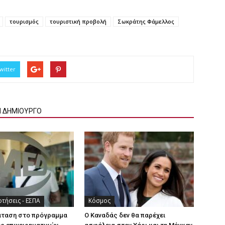
τουρισμός
τουριστική προβολή
Σωκράτης Φάμελλος
witter
Ν ΔΗΜΙΟΥΡΓΟ
τήσεις - ΕΣΠΑ
Κόσμος
άταση στο πρόγραμμα
Ο Καναδάς δεν θα παρέχει