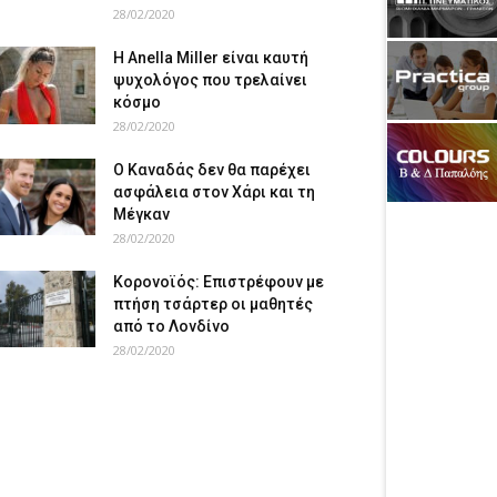
28/02/2020
Η Anella Miller είναι καυτή
ψυχολόγος που τρελαίνει
κόσμο
28/02/2020
Ο Καναδάς δεν θα παρέχει
ασφάλεια στον Χάρι και τη
Μέγκαν
28/02/2020
Κορονοϊός: Επιστρέφουν με
πτήση τσάρτερ οι μαθητές
από το Λονδίνο
28/02/2020