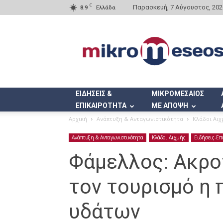
C
Παρασκευή, 7 Αύγουστος, 202
8.9
Ελλάδα
Mikromeseos.gr
ΕΙΔΗΣΕΙΣ &
ΜΙΚΡΟΜΕΣΑΙΟΣ
ΕΠΙΚΑΙΡΟΤΗΤΑ
ΜΕ ΑΠΟΨΗ
Αρχική
Ανάπτυξη & Ανταγωνιστικότητα
Κλάδοι Αιχ
Ανάπτυξη & Ανταγωνιστικότητα
Κλάδοι Αιχμής
Ειδήσεις-Επ
Φάμελλος: Ακρογ
τον τουρισμό η 
υδάτων