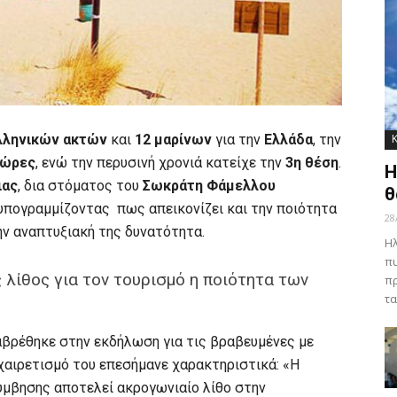
λληνικών ακτών
και
12 μαρίνων
για την
Ελλάδα
, την
χώρες
, ενώ την περυσινή χρονιά κατείχε την
3η θέση
.
Η
ιας
, δια στόματος του
Σωκράτη Φάμελλου
θ
 υπογραμμίζοντας πως απεικονίζει και την ποιότητα
28
ην αναπτυξιακή της δυνατότητα.
Ηλ
πυ
λίθος για τον τουρισμό η ποιότητα των
πρ
τα
αβρέθηκε στην εκδήλωση για τις βραβευμένες με
 χαιρετισμό του επεσήμανε χαρακτηριστικά: «Η
μβησης αποτελεί ακρογωνιαίο λίθο στην