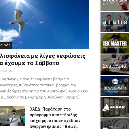
Καιρός
λιοφάνεια με λίγες νεφώσεις
α έχουμε το Σάββατο
/02/2020
ιοφάνεια με αραιές νεφώσεις βαθμιαία
κνότερες, πιθανότητα τοπικών βροχών τις
ωινές ώρες στα νησιά του Ανατολικού Αιγαίου και
 Δωδεκάνησα με γρήγορη βελτίωση, ισχυροί...
ΟΑΕΔ: Παράταση στο
πρόγραμμα υποστήριξης
επιχειρηματικών σχεδίων
άνεργων ηλικίας 18 έως...