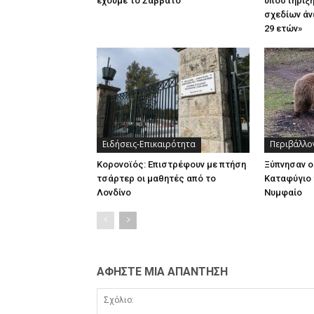
έχουμε το Σάββατο
υποστήριξη
σχεδίων άν
29 ετών»
Ειδήσεις-Επικαιρότητα
Περιβάλλο
Κορονοϊός: Επιστρέφουν με πτήση
Ξύπνησαν ο
τσάρτερ οι μαθητές από το
Καταφύγιο 
Λονδίνο
Νυμφαίο
ΑΦΗΣΤΕ ΜΙΑ ΑΠΑΝΤΗΣΗ