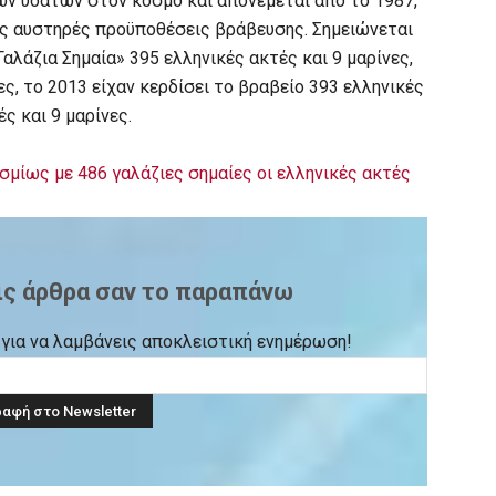
ν υδάτων στον κόσμο και απονέμεται από το 1987,
τις αυστηρές προϋποθέσεις βράβευσης. Σημειώνεται
Γαλάζια Σημαία» 395 ελληνικές ακτές και 9 μαρίνες,
ες, το 2013 είχαν κερδίσει το βραβείο 393 ελληνικές
ές και 9 μαρίνες.
σμίως με 486 γαλάζιες σημαίες οι ελληνικές ακτές
ις άρθρα σαν το παραπάνω
ck για να λαμβάνεις αποκλειστική ενημέρωση!