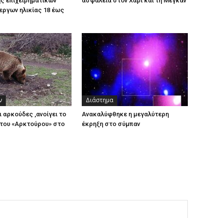
ς επιχειρηματικών
ασφάλεια στον Χάρι και τη Μέγκαν
εργων ηλικίας 18 έως
ν
Διάστημα
ι αρκούδες ,ανοίγει το
Ανακαλύφθηκε η μεγαλύτερη
του «Αρκτούρου» στο
έκρηξη στο σύμπαν