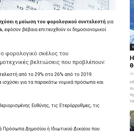
σχύσει η μείωση του φορολογικού συντελεστή
για
%
, εφόσον βέβαια επιτευχθούν οι δημοσιονομικοί
το φορολογικό σκέλος του
Η
μοτεχνικές βελτιώσεις που προβλέπουν:
θ
28
τελεστή από το 29% στο 26% από το 2019.
α ισχύσει για τα παρακάτω νομικά πρόσωπα και
Ηλ
πυ
πρ
τα
 Περιορισμένης Ευθύνης, τις Ετερόρρυθμες, τις
ά Πρόσωπα Δημοσίου ή Ιδιωτικού Δικαίου που