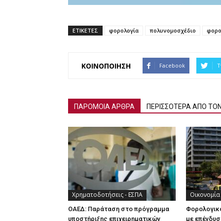
ΕΤΙΚΕΤΕΣ
φορολογία
πολυνομοσχέδιο
φορο
ΚΟΙΝΟΠΟΙΗΣΗ
Facebook
T
ΠΑΡΟΜΟΙΑ ΑΡΘΡΑ
ΠΕΡΙΣΣΟΤΕΡΑ ΑΠΟ ΤΟ
Χρηματοδοτήσεις - ΕΣΠΑ
Οικονομία
ΟΑΕΔ: Παράταση στο πρόγραμμα
Φορολογικ
υποστήριξης επιχειρηματικών
με επένδυσ