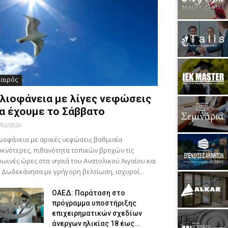
Καιρός
λιοφάνεια με λίγες νεφώσεις
α έχουμε το Σάββατο
/02/2020
ιοφάνεια με αραιές νεφώσεις βαθμιαία
κνότερες, πιθανότητα τοπικών βροχών τις
ωινές ώρες στα νησιά του Ανατολικού Αιγαίου και
 Δωδεκάνησα με γρήγορη βελτίωση, ισχυροί...
ΟΑΕΔ: Παράταση στο
πρόγραμμα υποστήριξης
επιχειρηματικών σχεδίων
άνεργων ηλικίας 18 έως...