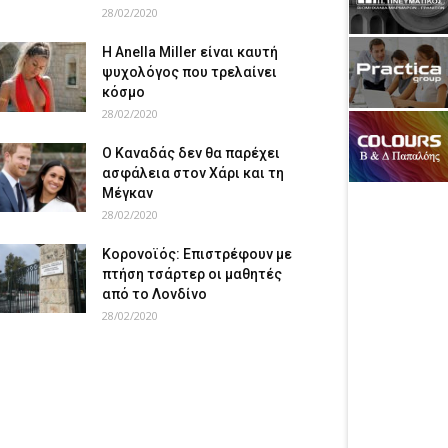
28/02/2020
Η Anella Miller είναι καυτή
ψυχολόγος που τρελαίνει
κόσμο
28/02/2020
Ο Καναδάς δεν θα παρέχει
ασφάλεια στον Χάρι και τη
Μέγκαν
28/02/2020
Κορονοϊός: Επιστρέφουν με
πτήση τσάρτερ οι μαθητές
από το Λονδίνο
28/02/2020