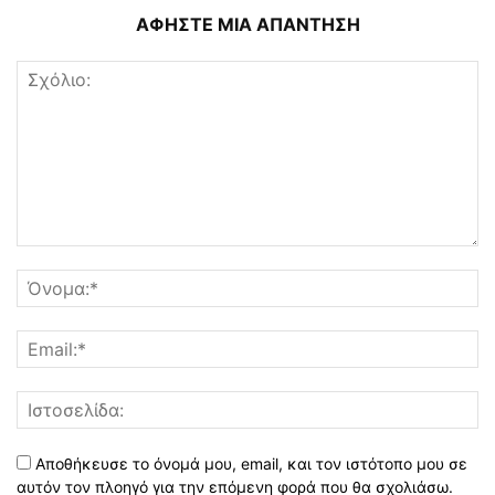
ΑΦΗΣΤΕ ΜΙΑ ΑΠΑΝΤΗΣΗ
Αποθήκευσε το όνομά μου, email, και τον ιστότοπο μου σε
αυτόν τον πλοηγό για την επόμενη φορά που θα σχολιάσω.