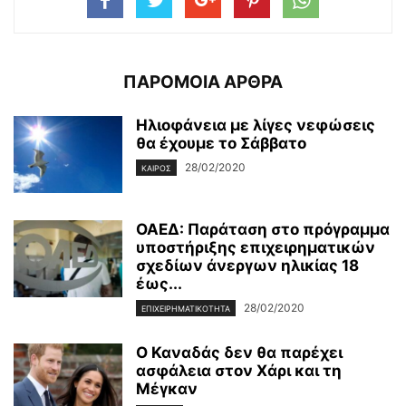
ΠΑΡΟΜΟΙΑ ΑΡΘΡΑ
Ηλιοφάνεια με λίγες νεφώσεις
θα έχουμε το Σάββατο
28/02/2020
ΚΑΙΡΌΣ
ΟΑΕΔ: Παράταση στο πρόγραμμα
υποστήριξης επιχειρηματικών
σχεδίων άνεργων ηλικίας 18
έως...
28/02/2020
ΕΠΙΧΕΙΡΗΜΑΤΙΚΌΤΗΤΑ
Ο Καναδάς δεν θα παρέχει
ασφάλεια στον Χάρι και τη
Μέγκαν