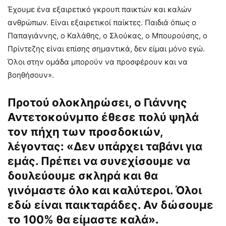
Έχουμε ένα εξαιρετικό γκρουπ παικτών και καλών
ανθρώπων. Είναι εξαιρετικοί παίκτες. Παιδιά όπως ο
Παπαγιάννης, ο Καλάθης, ο Σλούκας, ο Μπουρούσης, ο
Πρίντεζης είναι επίσης σημαντικά, δεν είμαι μόνο εγώ.
Όλοι στην ομάδα μπορούν να προσφέρουν και να
βοηθήσουν».
Προτού ολοκληρώσει, ο Γιάννης
Αντετοκούνμπο έθεσε πολύ ψηλά
τον πήχη των προσδοκιών,
λέγοντας: «Δεν υπάρχει ταβάνι για
εμάς. Πρέπει να συνεχίσουμε να
δουλεύουμε σκληρά και θα
γινόμαστε όλο και καλύτεροι. Όλοι
εδώ είναι παικταράδες. Αν δώσουμε
το 100% θα είμαστε καλά».