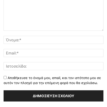
Αποθήκευσε το όνομά μου, email, και τον ιστότοπο μου σε
αυτόν τον πλοηγό για την επόμενη φορά που θα σχολιάσω.