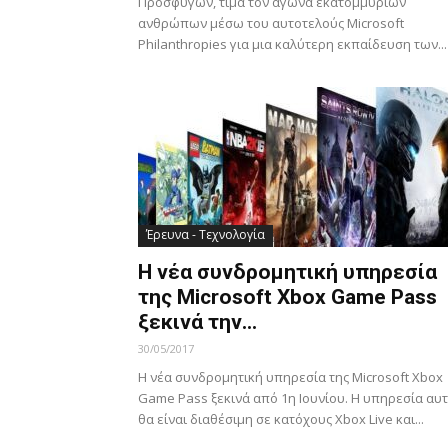
Προσφύγων, τιμά τον αγώνα εκατομμύριων
ανθρώπων μέσω του αυτοτελούς Microsoft
Philanthropies για μια καλύτερη εκπαίδευση των...
Έρευνα - Τεχνολογία
Η νέα συνδρομητική υπηρεσία
της Microsoft Xbox Game Pass
ξεκινά την...
30/05/2017
Η νέα συνδρομητική υπηρεσία της Microsoft Xbox
Game Pass ξεκινά από 1η Ιουνίου. Η υπηρεσία αυ
θα είναι διαθέσιμη σε κατόχους Xbox Live και...