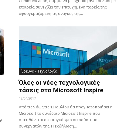
Communication, σύμφωνα με σχετική ανακοίνωση. H
εταιρεία συνεχίζει την επιτυχημένη πορεία της
αφουγκραζόμενη τις ανάγκες της...
Έρευνα - Τεχνολογία
Όλες οι νέες τεχνολογικές
τάσεις στο Microsoft Inspire
18/04/2017
Από τις 9 έως τις 13 Ιουλίου θα πραγματοποιήσει η
Microsoft το συνέδριο Microsoft Inspire που
απευθύνεται στο παγκόσμιο οικοσύστημα
τή
συνεργατών της. Η εκδήλωση...