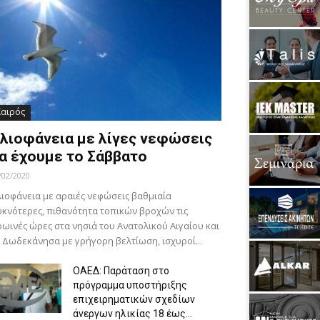
Καιρός
λιοφάνεια με λίγες νεφώσεις
α έχουμε το Σάββατο
/02/2020
ιοφάνεια με αραιές νεφώσεις βαθμιαία
κνότερες, πιθανότητα τοπικών βροχών τις
ωινές ώρες στα νησιά του Ανατολικού Αιγαίου και
 Δωδεκάνησα με γρήγορη βελτίωση, ισχυροί...
ΟΑΕΔ: Παράταση στο
πρόγραμμα υποστήριξης
επιχειρηματικών σχεδίων
άνεργων ηλικίας 18 έως...