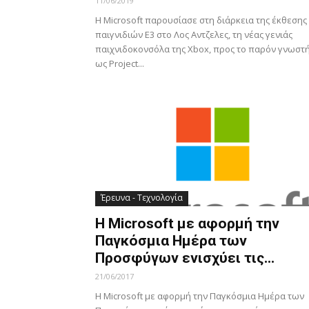
11/06/2019
Η Microsoft παρουσίασε στη διάρκεια της έκθεσης
παιγνιδιών Ε3 στο Λος Αντζελες, τη νέας γενιάς
παιχνιδοκονσόλα της Xbox, προς το παρόν γνωστ
ως Project...
Έρευνα - Τεχνολογία
H Microsoft με αφορμή την
Παγκόσμια Ημέρα των
Προσφύγων ενισχύει τις...
21/06/2017
Η Microsoft με αφορμή την Παγκόσμια Ημέρα των