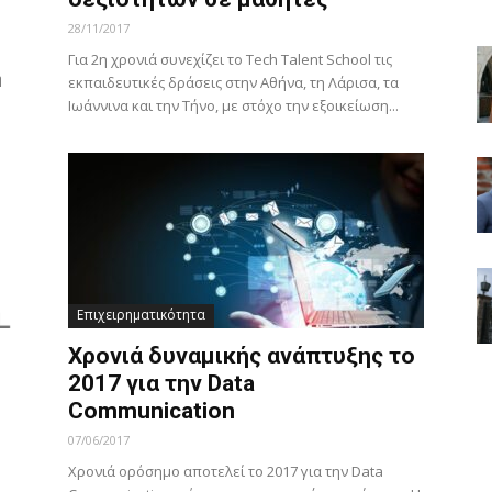
28/11/2017
Για 2η χρονιά συνεχίζει το Tech Talent School τις
ή
εκπαιδευτικές δράσεις στην Αθήνα, τη Λάρισα, τα
Ιωάννινα και την Τήνο, με στόχο την εξοικείωση...
Επιχειρηματικότητα
Χρονιά δυναμικής ανάπτυξης το
2017 για την Data
Communication
07/06/2017
Χρονιά ορόσημο αποτελεί το 2017 για την Data