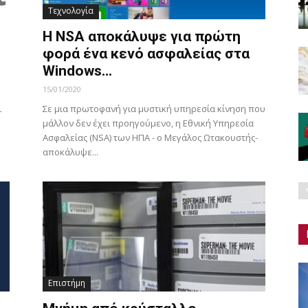
Τεχνολογία
ι
Η NSA αποκάλυψε για πρώτη
φορά ένα κενό ασφαλείας στα
Windows...
15/01/2020
ι
Σε μια πρωτοφανή για μυστική υπηρεσία κίνηση που
μάλλον δεν έχει προηγούμενο, η Εθνική Υπηρεσία
Ασφαλείας (NSA) των ΗΠΑ - ο Μεγάλος Ωτακουστής-
αποκάλυψε...
Επιστήμη