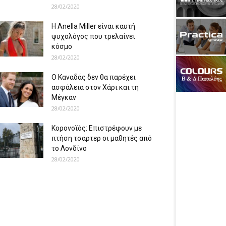
28/02/2020
Η Anella Miller είναι καυτή
ψυχολόγος που τρελαίνει
κόσμο
28/02/2020
Ο Καναδάς δεν θα παρέχει
ασφάλεια στον Χάρι και τη
Μέγκαν
28/02/2020
Κορονοϊός: Επιστρέφουν με
πτήση τσάρτερ οι μαθητές από
το Λονδίνο
28/02/2020