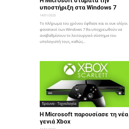
Η Microsoft σταματά την
υποστήριξη στα Windows 7
14/01/2020
Το πλήρωμα του χρόνου έφθασε και οι ουκ ολίγοι
φανατικοί των Windows 7 θα υποχρεωθούν να
αναβαθμίσουν το λειτουργικό σύστημα του
υπολογιστή τους, καθώς...
Έρευνα - Τεχνολογία
Η Microsoft παρουσίασε τη νέα
γενιά Xbox