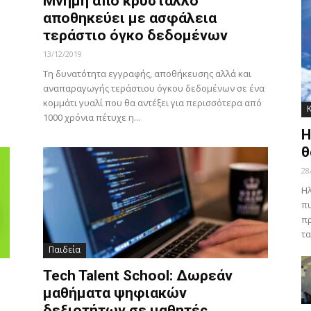
Μνήμη από κρύσταλλο
αποθηκεύει με ασφάλεια
τεράστιο όγκο δεδομένων
13/12/2019
Τη δυνατότητα εγγραφής, αποθήκευσης αλλά και
αναπαραγωγής τεράστιου όγκου δεδομένων σε ένα
κομμάτι γυαλί που θα αντέξει για περισσότερα από
1000 χρόνια πέτυχε η...
Η
θ
28
Ηλ
πυ
πρ
τα
Παιδεία
Tech Talent School: Δωρεάν
μαθήματα ψηφιακών
δεξιοτήτων σε μαθητές