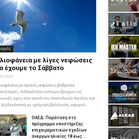
Καιρός
λιοφάνεια με λίγες νεφώσεις
α έχουμε το Σάββατο
/02/2020
ιοφάνεια με αραιές νεφώσεις βαθμιαία
κνότερες, πιθανότητα τοπικών βροχών τις
ωινές ώρες στα νησιά του Ανατολικού Αιγαίου και
 Δωδεκάνησα με γρήγορη βελτίωση, ισχυροί...
ΟΑΕΔ: Παράταση στο
πρόγραμμα υποστήριξης
επιχειρηματικών σχεδίων
άνεργων ηλικίας 18 έως...