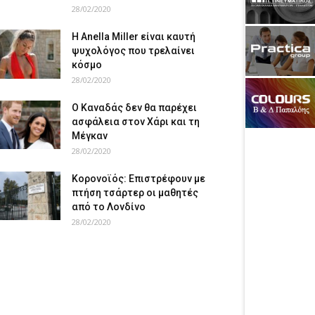
28/02/2020
Η Anella Miller είναι καυτή
ψυχολόγος που τρελαίνει
κόσμο
28/02/2020
Ο Καναδάς δεν θα παρέχει
ασφάλεια στον Χάρι και τη
Μέγκαν
28/02/2020
Κορονοϊός: Επιστρέφουν με
πτήση τσάρτερ οι μαθητές
από το Λονδίνο
28/02/2020