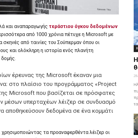
λλά και αναπαραγωγής
τεράστιου όγκου δεδομένων
περισσότερα από 1000 χρόνια πέτυχε η Microsoft με
α σκηνές από ταινίες του Σούπερμαν όπου οι
υς και ολόκληρη η ιστορία ενός πλανήτη
 δομής.
Η
θ
ίων έρευνας της Microsoft έκαναν μια
28
να: στο πλαίσιο του προγράμματος «Project
Ηλ
πυ
 της Microsoft που βασίζεται σε πρόσφατες
πρ
ν μέσων υπερταχέων λέιζερ σε συνδυασμό
τα
να αποθηκεύσουν δεδομένα σε ένα κομμάτι
 χρησιμοποιώντας τα προαναφερθέντα λέιζερ οι