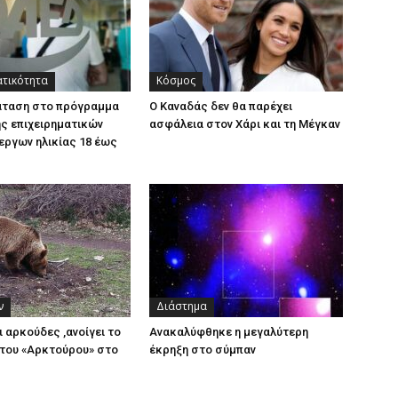
ατικότητα
Κόσμος
άταση στο πρόγραμμα
Ο Καναδάς δεν θα παρέχει
ς επιχειρηματικών
ασφάλεια στον Χάρι και τη Μέγκαν
εργων ηλικίας 18 έως
ν
Διάστημα
ι αρκούδες ,ανοίγει το
Ανακαλύφθηκε η μεγαλύτερη
του «Αρκτούρου» στο
έκρηξη στο σύμπαν