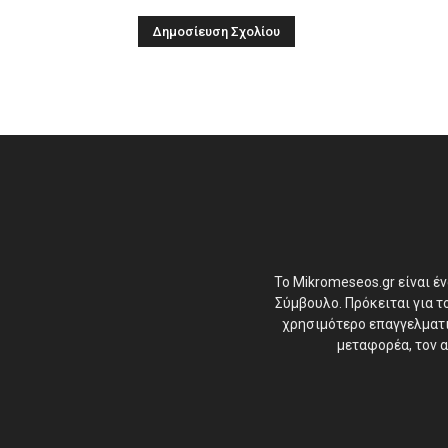
Το Mikromeseos.gr είναι έ
Σύμβουλο. Πρόκειται για 
χρησιμότερο επαγγελματικ
μεταφορέα, τον α