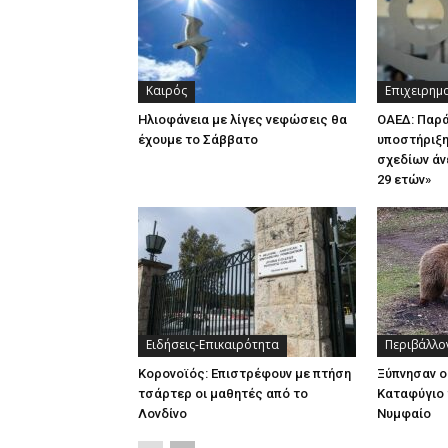
Καιρός
Επιχειρημ
Ηλιοφάνεια με λίγες νεφώσεις θα
ΟΑΕΔ: Παρ
έχουμε το Σάββατο
υποστήριξη
σχεδίων άν
29 ετών»
Ειδήσεις-Επικαιρότητα
Περιβάλλο
Κορονοϊός: Επιστρέφουν με πτήση
Ξύπνησαν ο
τσάρτερ οι μαθητές από το
Καταφύγιο 
Λονδίνο
Νυμφαίο