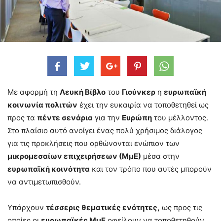
Με αφορμή τη
Λευκή Βίβλο
του
Γιούνκερ
η
ευρωπαϊκή
κοινωνία πολιτών
έχει την ευκαιρία να τοποθετηθεί ως
προς τα
πέντε σενάρια
για την
Ευρώπη
του μέλλοντος.
Στο πλαίσιο αυτό ανοίγει ένας πολύ χρήσιμος διάλογος
για τις προκλήσεις που ορθώνονται ενώπιον των
μικρομεσαίων επιχειρήσεων (ΜμΕ)
μέσα στην
ευρωπαϊκή κοινότητα
και τον τρόπο που αυτές μπορούν
να αντιμετωπισθούν.
Υπάρχουν
τέσσερις θεματικές ενότητες,
ως προς τις
οποίες οι
ευρωπαϊκές ΜμΕ
οφείλουν να τοποθετηθούν