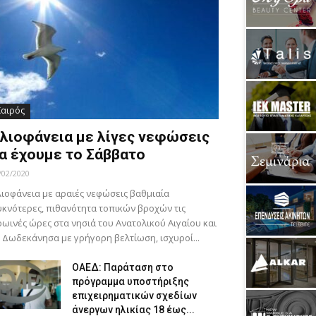
Καιρός
λιοφάνεια με λίγες νεφώσεις
α έχουμε το Σάββατο
/02/2020
ιοφάνεια με αραιές νεφώσεις βαθμιαία
κνότερες, πιθανότητα τοπικών βροχών τις
ωινές ώρες στα νησιά του Ανατολικού Αιγαίου και
 Δωδεκάνησα με γρήγορη βελτίωση, ισχυροί...
ΟΑΕΔ: Παράταση στο
πρόγραμμα υποστήριξης
επιχειρηματικών σχεδίων
άνεργων ηλικίας 18 έως...