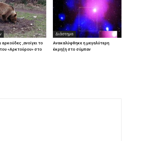
ν
Διάστημα
ι αρκούδες ,ανοίγει το
Ανακαλύφθηκε η μεγαλύτερη
του «Αρκτούρου» στο
έκρηξη στο σύμπαν