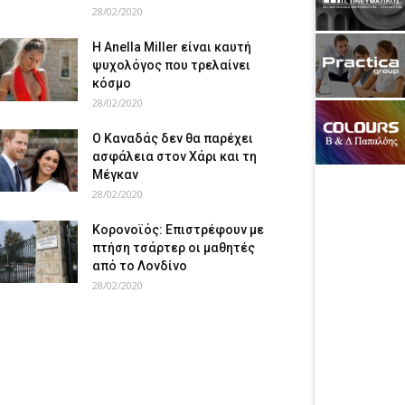
28/02/2020
Η Anella Miller είναι καυτή
ψυχολόγος που τρελαίνει
κόσμο
28/02/2020
Ο Καναδάς δεν θα παρέχει
ασφάλεια στον Χάρι και τη
Μέγκαν
28/02/2020
Κορονοϊός: Επιστρέφουν με
πτήση τσάρτερ οι μαθητές
από το Λονδίνο
28/02/2020