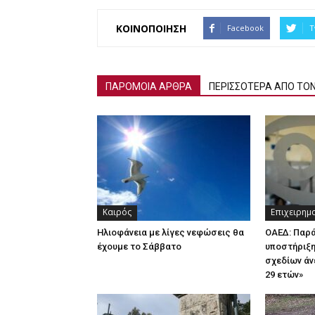
ΚΟΙΝΟΠΟΙΗΣΗ
Facebook
T
ΠΑΡΟΜΟΙΑ ΑΡΘΡΑ
ΠΕΡΙΣΣΟΤΕΡΑ ΑΠΟ ΤΟ
Καιρός
Επιχειρημ
Ηλιοφάνεια με λίγες νεφώσεις θα
ΟΑΕΔ: Παρ
έχουμε το Σάββατο
υποστήριξη
σχεδίων άν
29 ετών»