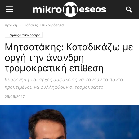
Αρχική
Ειδήσεις-Επικαιρότητα
Ειδήσεις-Επικαιρότητα
Μητσοτάκης: Καταδικάζω με
οργή την άνανδρη
τρομοκρατική επίθεση
Κυβέρνηση και αρχές ασφαλείας να κάνουν τα πάντα
προκειμένου να συλληφθούν οι τρομοκράτες
25/05/2017