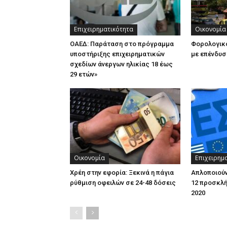
Επιχειρηματικότητα
Οικονομία
ΟΑΕΔ: Παράταση στο πρόγραμμα
Φορολογικ
υποστήριξης επιχειρηματικών
με επένδυσ
σχεδίων άνεργων ηλικίας 18 έως
29 ετών»
Οικονομία
Επιχειρημ
Χρέη στην εφορία: Ξεκινά η πάγια
Απλοποιούν
ρύθμιση οφειλών σε 24-48 δόσεις
12 προσκλή
2020