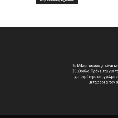
Το Mikromeseos.gr είναι έ
Σύμβουλο. Πρόκειται για 
χρησιμότερο επαγγελματικ
μεταφορέα, τον α