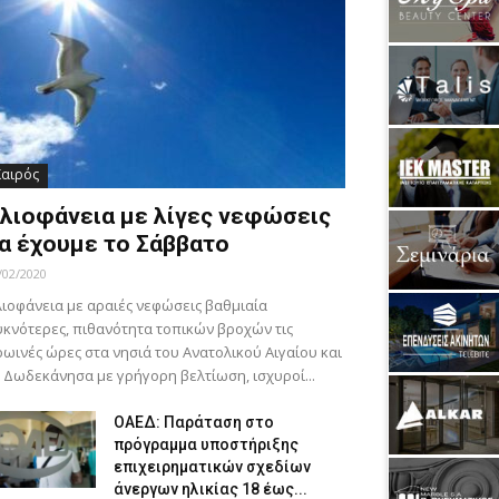
Καιρός
λιοφάνεια με λίγες νεφώσεις
α έχουμε το Σάββατο
/02/2020
ιοφάνεια με αραιές νεφώσεις βαθμιαία
κνότερες, πιθανότητα τοπικών βροχών τις
ωινές ώρες στα νησιά του Ανατολικού Αιγαίου και
 Δωδεκάνησα με γρήγορη βελτίωση, ισχυροί...
ΟΑΕΔ: Παράταση στο
πρόγραμμα υποστήριξης
επιχειρηματικών σχεδίων
άνεργων ηλικίας 18 έως...