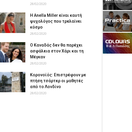
28/02/2020
Η Anella Miller είναι καυτή
ψυχολόγος που τρελαίνει
κόσμο
28/02/2020
Ο Καναδάς δεν θα παρέχει
ασφάλεια στον Χάρι και τη
Μέγκαν
28/02/2020
Κορονοϊός: Επιστρέφουν με
πτήση τσάρτερ οι μαθητές
από το Λονδίνο
28/02/2020