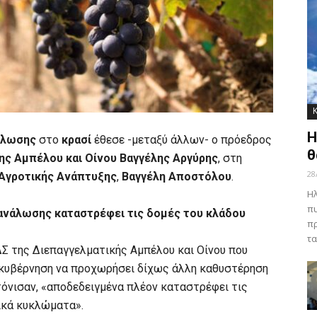
Η
άλωσης
στο
κρασί
έθεσε -μεταξύ άλλων- ο πρόεδρος
θ
ης Αμπέλου και Οίνου
Βαγγέλης Αργύρης
, στη
28
Αγροτικής Ανάπτυξης
,
Βαγγέλη Αποστόλου
.
Ηλ
πυ
τανάλωσης καταστρέφει τις δομές του κλάδου
πρ
τα
 ΔΣ της Διεπαγγελματικής Αμπέλου και Οίνου που
 κυβέρνηση να προχωρήσει δίχως άλλη καθυστέρηση
όνισαν, «αποδεδειγμένα πλέον καταστρέφει τις
ικά κυκλώματα».