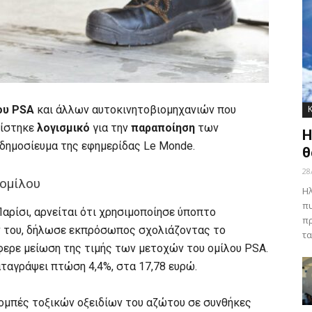
ου PSA
και άλλων αυτοκινητοβιομηχανιών που
πίστηκε
λογισμικό
για την
παραποίηση
των
Η
 δημοσίευμα της εφημερίδας Le Monde.
θ
28
ομίλου
Ηλ
πυ
Παρίσι, αρνείται ότι χρησιμοποίησε ύποπτο
πρ
ν του, δήλωσε εκπρόσωπος σχολιάζοντας το
τα
φερε μείωση της τιμής των μετοχών του ομίλου PSA.
αταγράψει πτώση 4,4%, στα 17,78 ευρώ.
πομπές τοξικών οξειδίων του αζώτου σε συνθήκες