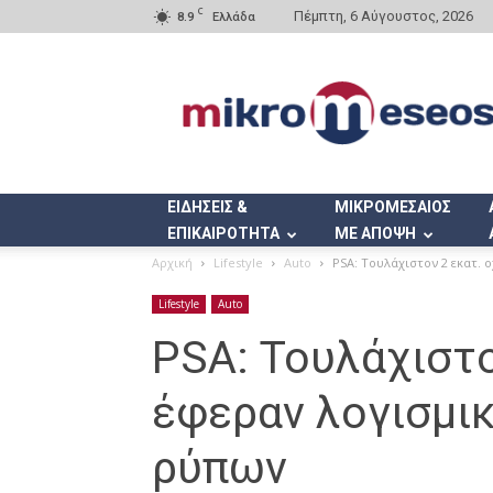
C
Πέμπτη, 6 Αύγουστος, 2026
8.9
Ελλάδα
Mikromeseos.gr
ΕΙΔΗΣΕΙΣ &
ΜΙΚΡΟΜΕΣΑΙΟΣ
ΕΠΙΚΑΙΡΟΤΗΤΑ
ΜΕ ΑΠΟΨΗ
Αρχική
Lifestyle
Auto
PSA: Τουλάχιστον 2 εκατ.
Lifestyle
Auto
PSA: Τουλάχιστο
έφεραν λογισμι
ρύπων