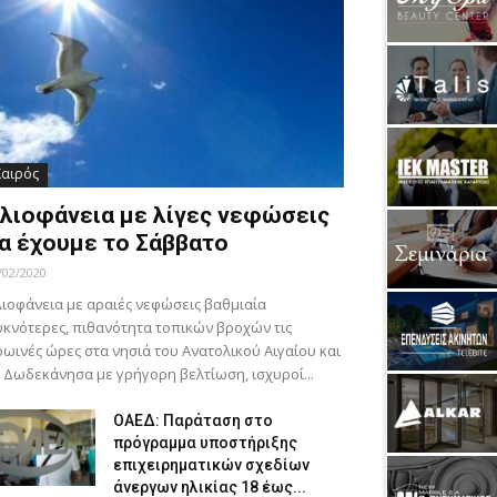
Καιρός
λιοφάνεια με λίγες νεφώσεις
α έχουμε το Σάββατο
/02/2020
ιοφάνεια με αραιές νεφώσεις βαθμιαία
κνότερες, πιθανότητα τοπικών βροχών τις
ωινές ώρες στα νησιά του Ανατολικού Αιγαίου και
 Δωδεκάνησα με γρήγορη βελτίωση, ισχυροί...
ΟΑΕΔ: Παράταση στο
πρόγραμμα υποστήριξης
επιχειρηματικών σχεδίων
άνεργων ηλικίας 18 έως...