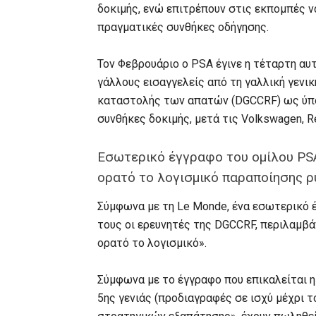
δοκιμής, ενώ επιτρέπουν στις εκπομπές ν
πραγματικές συνθήκες οδήγησης.
Τον Φεβρουάριο ο PSA έγινε η τέταρτη α
γάλλους εισαγγελείς από τη γαλλική γενι
καταστολής των απατών (DGCCRF) ως ύπο
συνθήκες δοκιμής, μετά τις Volkswagen, Ren
Εσωτερικό έγγραφο του ομίλου PSA 
ορατό το λογισμικό παραποίησης 
Σύμφωνα με τη Le Monde, ένα εσωτερικό 
τους οι ερευνητές της DGCCRF, περιλαμβάν
ορατό το λογισμικό».
Σύμφωνα με το έγγραφο που επικαλείται η
5ης γενιάς (προδιαγραφές σε ισχύ μέχρι τ