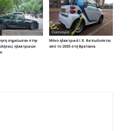
Οικονομία
ξηση σημείωσαν στην
Μόνο ηλεκτρικά Ι.Χ. θα πωλούνται
πωλήσεις ηλεκτρικών
από το 2035 στη Βρετανία
ων