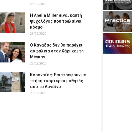
28/02/2020
Η Anella Miller είναι καυτή
ψυχολόγος που τρελαίνει
κόσμο
28/02/2020
Ο Καναδάς δεν θα παρέχει
ασφάλεια στον Χάρι και τη
Μέγκαν
28/02/2020
Κορονοϊός: Επιστρέφουν με
πτήση τσάρτερ οι μαθητές
από το Λονδίνο
28/02/2020