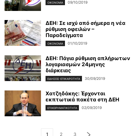
09/10/2019
ΟΙΚΟΝΟΜΊΑ
ΔΕΗ: Σε ισχύ από σήμερα η νέα
ρύθμιση οφειλών –
Παραδείγματα
01/10/2019
ΟΙΚΟΝΟΜΊΑ
ΔΕΗ: Πάγια ρύθμιση απλήρωτων
λογαριασμών 24μηνης
διάρκειας
30/09/2019
ΕΙΔΉΣΕΙΣ-ΕΠΙΚΑΙΡΌΤΗΤΑ
Χατζηδάκης: Έρχονται
εκπτωτικά πακέτα στη ΔΕΗ
02/09/2019
ΕΠΙΧΕΙΡΗΜΑΤΙΚΌΤΗΤΑ
1
2
3