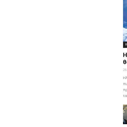
Η
θ
28
Ηλ
πυ
πρ
τα