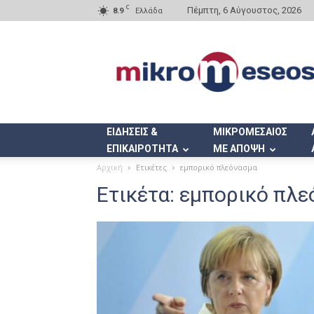
C
Πέμπτη, 6 Αύγουστος, 2026
8.9
Ελλάδα
Mikromeseos.gr
ΕΙΔΗΣΕΙΣ &
ΜΙΚΡΟΜΕΣΑΙΟΣ
ΕΠΙΚΑΙΡΟΤΗΤΑ
ΜΕ ΑΠΟΨΗ
Αρχική
Ετικέτες
εμπορικό πλεόνασμα
Ετικέτα: εμπορικό πλ