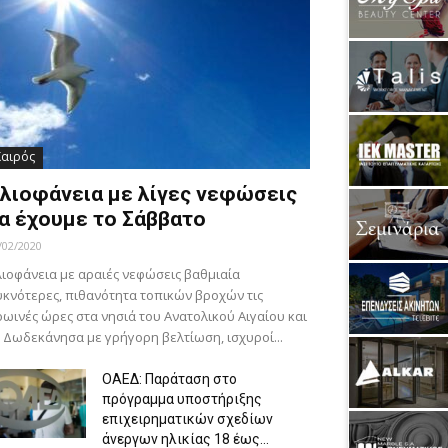
Καιρός
λιοφάνεια με λίγες νεφώσεις
α έχουμε το Σάββατο
/02/2020
ιοφάνεια με αραιές νεφώσεις βαθμιαία
κνότερες, πιθανότητα τοπικών βροχών τις
ωινές ώρες στα νησιά του Ανατολικού Αιγαίου και
 Δωδεκάνησα με γρήγορη βελτίωση, ισχυροί...
ΟΑΕΔ: Παράταση στο
πρόγραμμα υποστήριξης
επιχειρηματικών σχεδίων
άνεργων ηλικίας 18 έως...