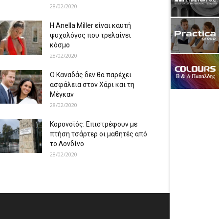
28/02/2020
Η Anella Miller είναι καυτή
ψυχολόγος που τρελαίνει
κόσμο
28/02/2020
Ο Καναδάς δεν θα παρέχει
ασφάλεια στον Χάρι και τη
Μέγκαν
28/02/2020
Κορονοϊός: Επιστρέφουν με
πτήση τσάρτερ οι μαθητές από
το Λονδίνο
28/02/2020