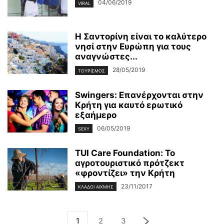
04/06/2019
VIRAL
Η Σαντορίνη είναι το καλύτερο
νησί στην Ευρώπη για τους
αναγνώστες...
28/05/2019
ΤΟΥΡΙΣΜΌΣ
Swingers: Επανέρχονται στην
Κρήτη για καυτό ερωτικό
εξαήμερο
06/05/2019
SEXY
TUI Care Foundation: Το
αγροτουριστικό πρότζεκτ
«φροντίζει» την Κρήτη
23/11/2017
ΚΛΆΔΟΙ ΑΙΧΜΉΣ
1
2
3