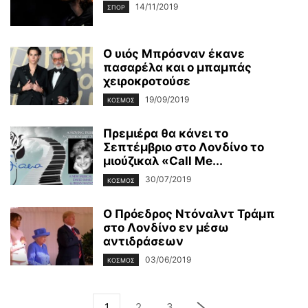
14/11/2019
ΣΠΟΡ
Ο υιός Μπρόσναν έκανε
πασαρέλα και ο μπαμπάς
χειροκροτούσε
19/09/2019
ΚΌΣΜΟΣ
Πρεμιέρα θα κάνει το
Σεπτέμβριο στο Λονδίνο το
μιούζικαλ «Call Me...
30/07/2019
ΚΌΣΜΟΣ
Ο Πρόεδρος Ντόναλντ Τράμπ
στο Λονδίνο εν μέσω
αντιδράσεων
03/06/2019
ΚΌΣΜΟΣ
1
2
3