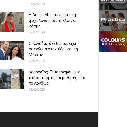
28/02/2020
Η Anella Miller είναι καυτή
ψυχολόγος που τρελαίνει
κόσμο
28/02/2020
Ο Καναδάς δεν θα παρέχει
ασφάλεια στον Χάρι και τη
Μέγκαν
28/02/2020
Κορονοϊός: Επιστρέφουν με
πτήση τσάρτερ οι μαθητές από
το Λονδίνο
28/02/2020