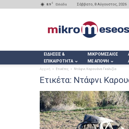
C
Σάββατο, 8 Αύγουστος, 2026
8.9
Ελλάδα
Mikromeseos.gr
ΕΙΔΗΣΕΙΣ &
ΜΙΚΡΟΜΕΣΑΙΟΣ
ΕΠΙΚΑΙΡΟΤΗΤΑ
ΜΕ ΑΠΟΨΗ
Αρχική
Ετικέτες
Ντάφνι Καρουάνα Γκαλιζία
Ετικέτα: Ντάφνι Καρου