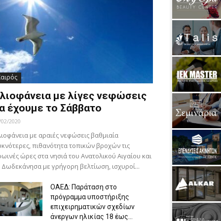
Καιρός
λιοφάνεια με λίγες νεφώσεις
α έχουμε το Σάββατο
/02/2020
ιοφάνεια με αραιές νεφώσεις βαθμιαία
κνότερες, πιθανότητα τοπικών βροχών τις
ωινές ώρες στα νησιά του Ανατολικού Αιγαίου και
 Δωδεκάνησα με γρήγορη βελτίωση, ισχυροί...
ΟΑΕΔ: Παράταση στο
πρόγραμμα υποστήριξης
επιχειρηματικών σχεδίων
άνεργων ηλικίας 18 έως...