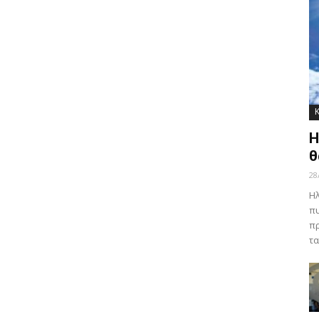
Η
θ
28
Ηλ
πυ
πρ
τα