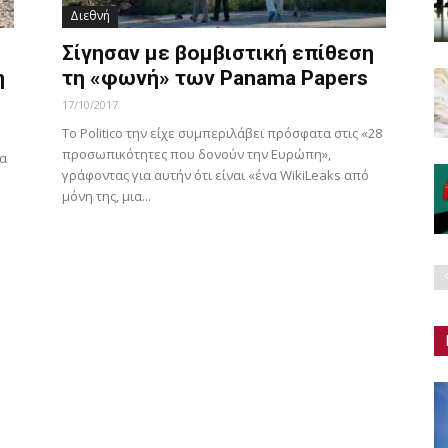
Διεθνή
Σίγησαν με βομβιστική επίθεση
η
τη «φωνή» των Panama Papers
17/10/2017
Το Politico την είχε συμπεριλάβει πρόσφατα στις «28
προσωπικότητες που δονούν την Ευρώπη»,
ια
γράφοντας για αυτήν ότι είναι «ένα WikiLeaks από
μόνη της, μια...