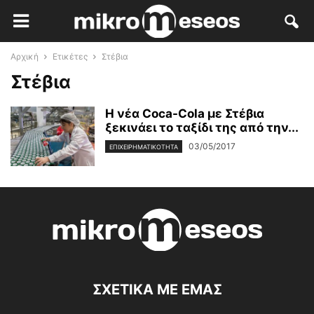
Αρχική
Ετικέτες
Στέβια
Στέβια
Η νέα Coca-Cola με Στέβια
ξεκινάει το ταξίδι της από την...
03/05/2017
ΕΠΙΧΕΙΡΗΜΑΤΙΚΌΤΗΤΑ
ΣΧΕΤΙΚΑ ΜΕ ΕΜΑΣ