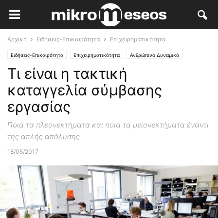
Αρχική
Ειδήσεις-Επικαιρότητα
Επιχειρηματικότητα
Ειδήσεις-Επικαιρότητα
Επιχειρηματικότητα
Ανθρώπινο Δυναμικό
Τι είναι η τακτική
Τι είναι
καταγγελία σύμβασης
εργασίας
Ποια τα πλεονεκτήματα και ποια τα μειονεκτήματα έναντι
της απλής απόλυσης
18/05/2017