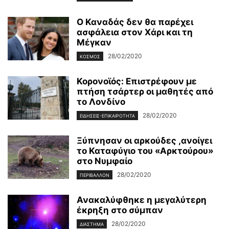
Ο Καναδάς δεν θα παρέχει
ασφάλεια στον Χάρι και τη
Μέγκαν
28/02/2020
ΚΌΣΜΟΣ
Κορονοϊός: Επιστρέφουν με
πτήση τσάρτερ οι μαθητές από
το Λονδίνο
28/02/2020
ΕΙΔΉΣΕΙΣ-ΕΠΙΚΑΙΡΌΤΗΤΑ
Ξύπνησαν οι αρκούδες ,ανοίγει
το Καταφύγιο του «Αρκτούρου»
στο Νυμφαίο
28/02/2020
ΠΕΡΙΒΆΛΛΟΝ
Ανακαλύφθηκε η μεγαλύτερη
έκρηξη στο σύμπαν
28/02/2020
ΔΙΆΣΤΗΜΑ