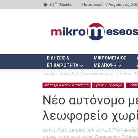
C
Παρασκευή, 7 Αύγουστος, 202
8.9
Ελλάδα
Mikromeseos.gr
ΕΙΔΗΣΕΙΣ &
ΜΙΚΡΟΜΕΣΑΙΟΣ
ΕΠΙΚΑΙΡΟΤΗΤΑ
ΜΕ ΑΠΟΨΗ
Αρχική
Ανάπτυξη & Ανταγωνιστικότητα
Έρευνα - Τ
Ανάπτυξη & Ανταγωνιστικότητα
Έρευνα - Τεχνολογία
Ειδήσε
Νέο αυτόνομο μ
λεωφορείο χωρί
Το νέο Autonomous Rail Transit (ART) συνδυ
σύμφωνα με το Κινεζικό Πρακτορείο Ειδήσεων