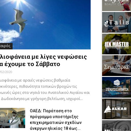
Καιρός
λιοφάνεια με λίγες νεφώσεις
α έχουμε το Σάββατο
/02/2020
ιοφάνεια με αραιές νεφώσεις βαθμιαία
κνότερες, πιθανότητα τοπικών βροχών τις
ωινές ώρες στα νησιά του Ανατολικού Αιγαίου και
 Δωδεκάνησα με γρήγορη βελτίωση, ισχυροί...
ΟΑΕΔ: Παράταση στο
πρόγραμμα υποστήριξης
επιχειρηματικών σχεδίων
άνεργων ηλικίας 18 έως...