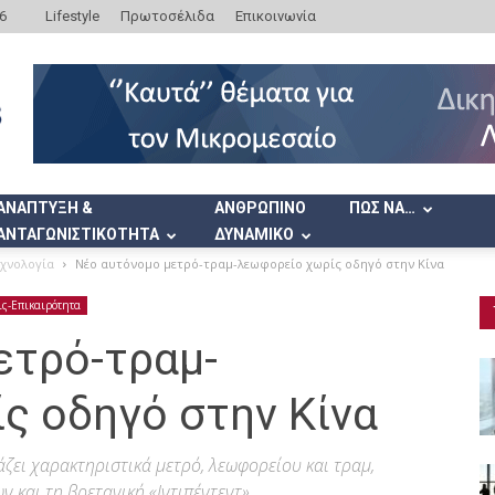
6
Lifestyle
Πρωτοσέλιδα
Επικοινωνία
ΑΝΑΠΤΥΞΗ &
ΑΝΘΡΩΠΙΝΟ
ΠΩΣ ΝΑ…
ΑΝΤΑΓΩΝΙΣΤΙΚΟΤΗΤΑ
ΔΥΝΑΜΙΚΟ
εχνολογία
Νέο αυτόνομο μετρό-τραμ-λεωφορείο χωρίς οδηγό στην Κίνα
ις-Επικαιρότητα
ετρό-τραμ-
ς οδηγό στην Κίνα
άζει χαρακτηριστικά μετρό, λεωφορείου και τραμ,
 και τη βρετανική «Ιντιπέντεντ».