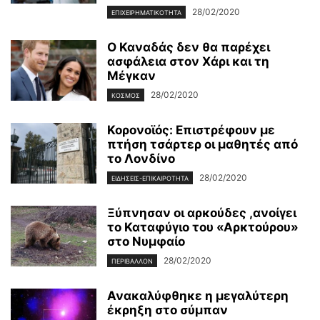
28/02/2020
ΕΠΙΧΕΙΡΗΜΑΤΙΚΌΤΗΤΑ
Ο Καναδάς δεν θα παρέχει
ασφάλεια στον Χάρι και τη
Μέγκαν
28/02/2020
ΚΌΣΜΟΣ
Κορονοϊός: Επιστρέφουν με
πτήση τσάρτερ οι μαθητές από
το Λονδίνο
28/02/2020
ΕΙΔΉΣΕΙΣ-ΕΠΙΚΑΙΡΌΤΗΤΑ
Ξύπνησαν οι αρκούδες ,ανοίγει
το Καταφύγιο του «Αρκτούρου»
στο Νυμφαίο
28/02/2020
ΠΕΡΙΒΆΛΛΟΝ
Ανακαλύφθηκε η μεγαλύτερη
έκρηξη στο σύμπαν