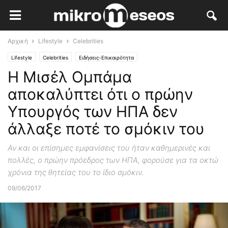
Αρχική
Lifestyle
Celebrities
Lifestyle
Celebrities
Ειδήσεις-Επικαιρότητα
Η Μισέλ Ομπάμα
αποκαλύπτει ότι ο πρώην
Υπουργός των ΗΠΑ δεν
άλλαξε ποτέ το σμόκιν του
Αν και οι επίσημες εμφανίσεις του ήταν καθημερινές και
πολλές, ο πρώην πρόεδρος των ΗΠΑ, φορούσε για τα οκτώ
χρόνια της θητείας του το ίδιο σμόκιν.
09/06/2017