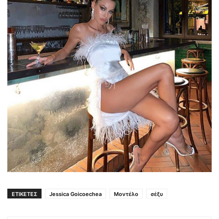
ΕΤΙΚΕΤΕΣ
Jessica Goicoechea
Μοντέλο
σέξυ