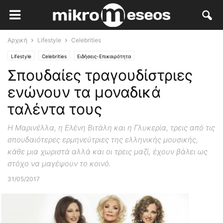
Αρχική
Lifestyle
Celebrities
Lifestyle
Celebrities
Ειδήσεις-Επικαιρότητα
Σπουδαίες τραγουδίστριες
ενώνουν τα μοναδικά
ταλέντα τους
Η Μαρινέλλα, η Ελένη Βιτάλη και η Γλυκερία, τρεις από τις
σπουδαιότερες ερμηνεύτριες της ελληνικής μουσικής,
κάθε μια χωριστά αλλά και οι τρεις μαζί, έχουν βάλει ως
στόχο να μαγέψουν το κοινό.
31/05/2017