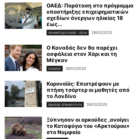
ΟΑΕΔ: Παράταση στο πρόγραμμα
υποστήριξης επιχειρηματικών
σχεδίων άνεργων ηλικίας 18
έως...
28/02/2020
ΧΡΗΜΑΤΟΔΟΤΉΣΕΙΣ - ΕΣΠΑ
Ο Καναδάς δεν θα παρέχει
ασφάλεια στον Χάρι και τη
Μέγκαν
28/02/2020
ΚΌΣΜΟΣ
Κορονοϊός: Επιστρέφουν με
πτήση τσάρτερ οι μαθητές από
το Λονδίνο
28/02/2020
ΕΙΔΉΣΕΙΣ-ΕΠΙΚΑΙΡΌΤΗΤΑ
Ξύπνησαν οι αρκούδες ,ανοίγει
το Καταφύγιο του «Αρκτούρου»
στο Νυμφαίο