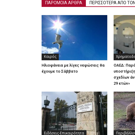
ΠΑΡΟΜΟΙΑ ΑΡΘΡΑ
ΠΕΡΙΣΣΟΤΕΡΑ ΑΠΟ ΤΟ
Καιρός
Χρηματοδο
Ηλιοφάνεια με λίγες νεφώσεις θα
ΟΑΕΔ: Παρ
έχουμε το Σάββατο
υποστήριξη
σχεδίων άν
29 ετών»
Ειδήσεις-Επικαιρότητα
Περιβάλλο