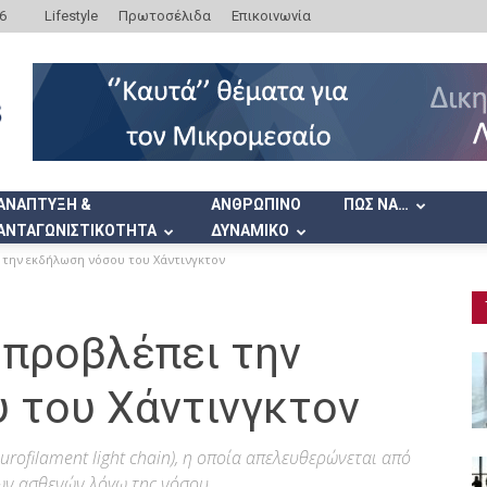
6
Lifestyle
Πρωτοσέλιδα
Επικοινωνία
ΑΝΑΠΤΥΞΗ &
ΑΝΘΡΩΠΙΝΟ
ΠΩΣ ΝΑ…
ΑΝΤΑΓΩΝΙΣΤΙΚΟΤΗΤΑ
ΔΥΝΑΜΙΚΟ
ι την εκδήλωση νόσου του Χάντινγκτον
 προβλέπει την
 του Χάντινγκτον
urofilament light chain), η οποία απελευθερώνεται από
ων ασθενών λόγω της νόσου.