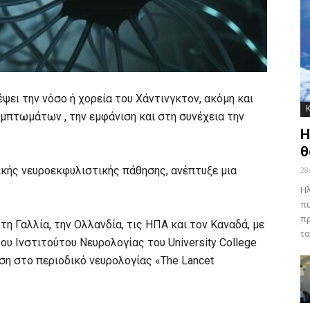
ψει την νόσο ή χορεία του Χάντινγκτον, ακόμη και
μπτωμάτων , την εμφάνιση και στη συνέχεια την
Η
θ
τικής νευροεκφυλιστικής πάθησης, ανέπτυξε μια
28
Ηλ
πυ
πρ
 τη Γαλλία, την Ολλανδία, τις ΗΠΑ και τον Καναδά, με
τα
υ Ινστιτούτου Νευρολογίας του University College
ση στο περιοδικό νευρολογίας «The Lancet