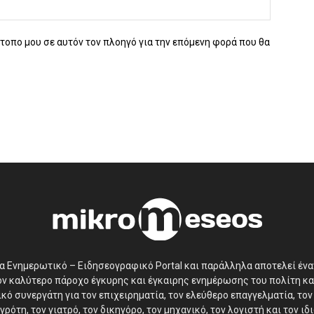
ότοπο μου σε αυτόν τον πλοηγό για την επόμενη φορά που θα
να Ενημερωτικό – Ειδησεογραφικό Portal και παράλληλα αποτελεί έν
τον καλύτερο πάροχο έγκυρης και έγκαιρης ενημέρωσης του πολίτη κα
ό συνεργάτη για τον επιχειρηματία, τον ελεύθερο επαγγελματία, τον 
γρότη, τον γιατρό, τον δικηγόρο, τον μηχανικό, τον λογιστή και τον ι