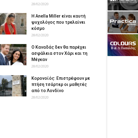
28/02/2020
Η Anella Miller είναι καυτή
ψυχολόγος που τρελαίνει
κόσμο
28/02/2020
Ο Καναδάς δεν θα παρέχει
ασφάλεια στον Χάρι και τη
Μέγκαν
28/02/2020
Κορονοϊός: Επιστρέφουν με
πτήση τσάρτερ οι μαθητές
από το Λονδίνο
28/02/2020