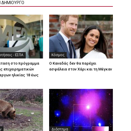
Ν ΔΗΜΙΟΥΡΓΟ
τήσεις - ΕΣΠΑ
Κόσμος
άταση στο πρόγραμμα
Ο Καναδάς δεν θα παρέχει
ς επιχειρηματικών
ασφάλεια στον Χάρι και τη Μέγκαν
εργων ηλικίας 18 έως
ν
Διάστημα