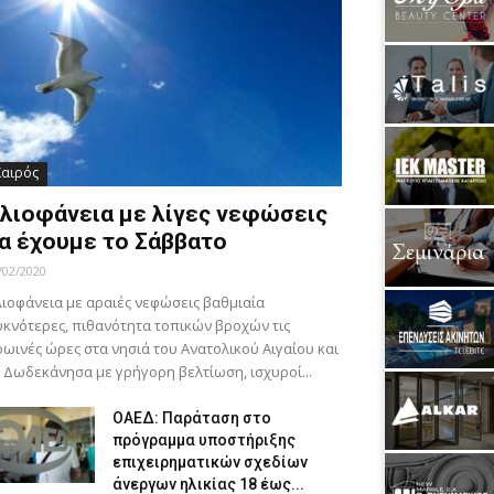
Καιρός
λιοφάνεια με λίγες νεφώσεις
α έχουμε το Σάββατο
/02/2020
ιοφάνεια με αραιές νεφώσεις βαθμιαία
κνότερες, πιθανότητα τοπικών βροχών τις
ωινές ώρες στα νησιά του Ανατολικού Αιγαίου και
 Δωδεκάνησα με γρήγορη βελτίωση, ισχυροί...
ΟΑΕΔ: Παράταση στο
πρόγραμμα υποστήριξης
επιχειρηματικών σχεδίων
άνεργων ηλικίας 18 έως...