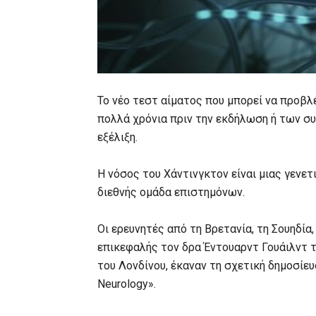
Το νέο τεστ αίματος που μπορεί να προβλέ
πολλά χρόνια πριν την εκδήλωση ή των συ
εξέλιξη.
Η νόσος του Χάντινγκτον είναι μιας γενε
διεθνής ομάδα επιστημόνων.
Οι ερευνητές από τη Βρετανία, τη Σουηδία,
επικεφαλής τον δρα Έντουαρντ Γουάιλντ το
του Λονδίνου, έκαναν τη σχετική δημοσίευ
Neurology».