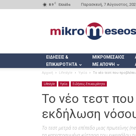
C
Παρασκευή, 7 Αύγουστος, 202
8.9
Ελλάδα
Mikromeseos.gr
ΕΙΔΗΣΕΙΣ &
ΜΙΚΡΟΜΕΣΑΙΟΣ
ΕΠΙΚΑΙΡΟΤΗΤΑ
ΜΕ ΑΠΟΨΗ
Αρχική
Lifestyle
Υγεία
Το νέο τεστ που προβλέπε
Lifestyle
Υγεία
Ειδήσεις-Επικαιρότητα
Το νέο τεστ που
εκδήλωση νόσου
To τεστ μετρά το επίπεδο μιας πρωτεΐνης (ne
τα κατεστραμμένα κύτταρα του εγκεφάλου τ