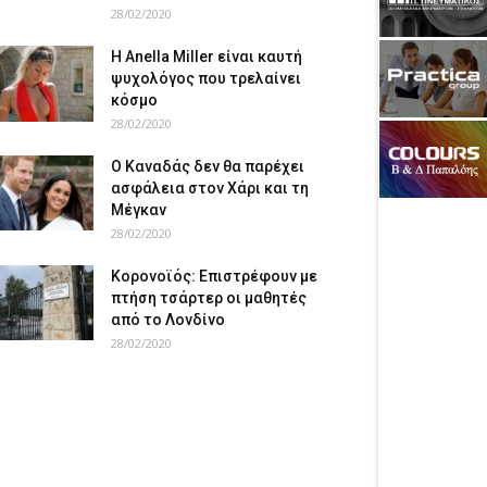
28/02/2020
Η Anella Miller είναι καυτή
ψυχολόγος που τρελαίνει
κόσμο
28/02/2020
Ο Καναδάς δεν θα παρέχει
ασφάλεια στον Χάρι και τη
Μέγκαν
28/02/2020
Κορονοϊός: Επιστρέφουν με
πτήση τσάρτερ οι μαθητές
από το Λονδίνο
28/02/2020