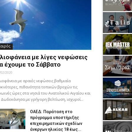
Καιρός
λιοφάνεια με λίγες νεφώσεις
α έχουμε το Σάββατο
/02/2020
ιοφάνεια με αραιές νεφώσεις βαθμιαία
κνότερες, πιθανότητα τοπικών βροχών τις
ωινές ώρες στα νησιά του Ανατολικού Αιγαίου και
 Δωδεκάνησα με γρήγορη βελτίωση, ισχυροί...
ΟΑΕΔ: Παράταση στο
πρόγραμμα υποστήριξης
επιχειρηματικών σχεδίων
άνεργων ηλικίας 18 έως...