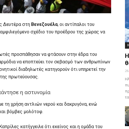
ες Δευτέρα στη
Βενεζουέλα
, οι αντίπαλοι του
ο αμφιλεγόμενο σχέδιο του προέδρου της χώρας να
λωτές προσπάθησαν να φτάσουν στην έδρα του
Η
ι αρμόδια να εποπτεύει τον σεβασμό των ανθρωπίνων
θ
ρνητικοί διαδηλωτές κατηγορούν ότι υπηρετεί την
28
 της πρωτεύουσας.
Ηλ
πυ
πρ
πάντησε η αστυνομία
τα
ε τη χρήση αντλιών νερού και δακρυγόνα, ενώ
και βόμβες μολότοφ.
απρίλες κατήγγειλε ότι εκείνος και η ομάδα του