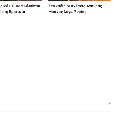
ρικά Ι.Χ. θα πωλούνται
Στο ναδίρ οι σχέσεις Άγκυρας-
5 στη Βρετανία
Μόσχας λόγω Συρίας