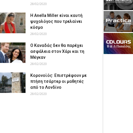
28/02/2020
Η Anella Miller είναι καυτή
ψυχολόγος που τρελαίνει
κόσμο
28/02/2020
Ο Καναδάς δεν θα παρέχει
ασφάλεια στον Χάρι και τη
Μέγκαν
28/02/2020
Κορονοϊός: Επιστρέφουν με
πτήση τσάρτερ οι μαθητές
από το Λονδίνο
28/02/2020