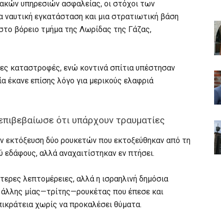
ακών υπηρεσιών ασφαλείας, οι στόχοι των
α ναυτική εγκατάσταση και μια στρατιωτική βάση
στο βόρειο τμήμα της Λωρίδας της Γάζας,
ες καταστροφές, ενώ κοντινά σπίτια υπέστησαν
οία έκανε επίσης λόγο για μερικούς ελαφριά
 επιβεβαίωσε ότι υπάρχουν τραυματίες
ην εκτόξευση δύο ρουκετών που εκτοξεύθηκαν από τη
ύ εδάφους, αλλά αναχαιτίστηκαν εν πτήσει.
ερες λεπτομέρειες, αλλά η ισραηλινή δημόσια
η άλλης μίας—τρίτης—ρουκέτας που έπεσε και
πικράτεια χωρίς να προκαλέσει θύματα.