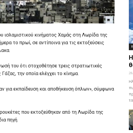
υ ισλαμιστικού κινήματος Χαμάς στη Λωρίδα της
μερα το πρωί, σε αντίποινα για τις εκτοξεύσεις
λακα.
Η
θ
νωσή του ότι στοχοθέτησε τρεις στρατιωτικές
Γάζας, την οποία ελέγχει το κίνημα.
28
Ηλ
πυ
αν για εκπαίδευση και αποθήκευση όπλων», σύμφωνα
πρ
τα
ς ρουκέτες που εκτοξεύθηκαν από τη Λωρίδα της
δια πηγή.