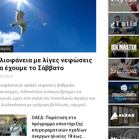
Καιρός
λιοφάνεια με λίγες νεφώσεις
α έχουμε το Σάββατο
/02/2020
ιοφάνεια με αραιές νεφώσεις βαθμιαία
κνότερες, πιθανότητα τοπικών βροχών τις
ωινές ώρες στα νησιά του Ανατολικού Αιγαίου και
 Δωδεκάνησα με γρήγορη βελτίωση, ισχυροί...
ΟΑΕΔ: Παράταση στο
πρόγραμμα υποστήριξης
επιχειρηματικών σχεδίων
άνεργων ηλικίας 18 έως...