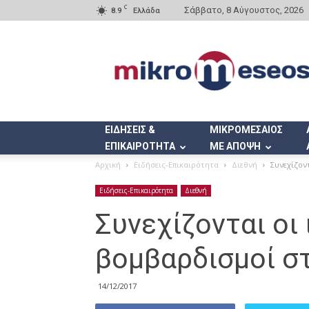
C
Σάββατο, 8 Αύγουστος, 2026
8.9
Ελλάδα
Mikromeseos.gr
ΕΙΔΗΣΕΙΣ &
ΜΙΚΡΟΜΕΣΑΙΟΣ
ΕΠΙΚΑΙΡΟΤΗΤΑ
ΜΕ ΑΠΟΨΗ
Αρχική
Ειδήσεις-Επικαιρότητα
Διεθνή
Συνεχίζον
Ειδήσεις-Επικαιρότητα
Διεθνή
Συνεχίζονται οι 
βομβαρδισμοί σ
14/12/2017