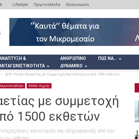
6
Lifestyle
Πρωτοσέλιδα
Επικοινωνία
ΑΝΑΠΤΥΞΗ &
ΑΝΘΡΩΠΙΝΟ
ΠΩΣ ΝΑ…
ΑΝΤΑΓΩΝΙΣΤΙΚΟΤΗΤΑ
ΔΥΝΑΜΙΚΟ
ΔΕΘ: Ρεκόρ δεκαετίας με συμμετοχή περισσότερων από 1500 εκθετών
ταγωνιστικότητα
Κλάδοι Αιχμής
αετίας με συμμετοχή
πό 1500 εκθετών
 επιχειρήσεις καινοτομίας και πληροφορικής από την
ο τις έκθεσης