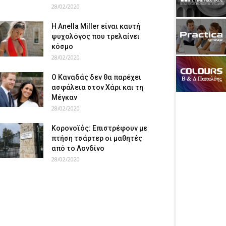
28/02/2020
Η Anella Miller είναι καυτή
ψυχολόγος που τρελαίνει
κόσμο
28/02/2020
Ο Καναδάς δεν θα παρέχει
ασφάλεια στον Χάρι και τη
Μέγκαν
28/02/2020
Κορονοϊός: Επιστρέφουν με
πτήση τσάρτερ οι μαθητές
από το Λονδίνο
28/02/2020