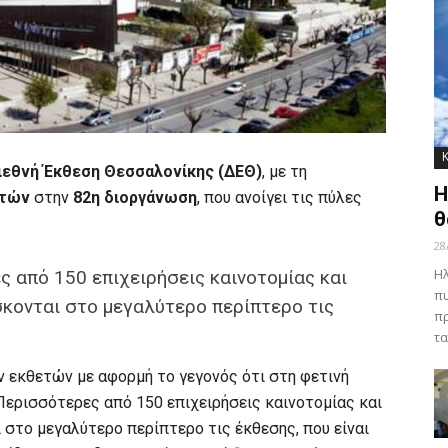
ιεθνή Έκθεση Θεσσαλονίκης (ΔΕΘ)
, με τη
Η
ετών
στην
82η διοργάνωση
, που ανοίγει τις πύλες
θ
28
Ηλ
 από 150 επιχειρήσεις καινοτομίας και
πυ
σκονται στο μεγαλύτερο περίπτερο τις
πρ
τα
ν εκθετών με αφορμή το γεγονός ότι στη φετινή
“Περισσότερες από 150 επιχειρήσεις καινοτομίας και
 στο μεγαλύτερο περίπτερο τις έκθεσης, που είναι