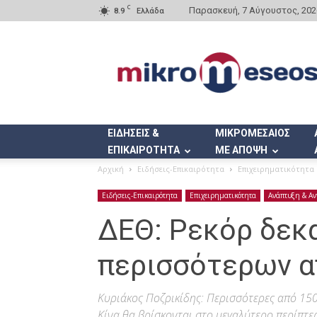
C
Παρασκευή, 7 Αύγουστος, 202
8.9
Ελλάδα
Mikromeseos.gr
ΕΙΔΗΣΕΙΣ &
ΜΙΚΡΟΜΕΣΑΙΟΣ
ΕΠΙΚΑΙΡΟΤΗΤΑ
ΜΕ ΑΠΟΨΗ
Αρχική
Ειδήσεις-Επικαιρότητα
Επιχειρηματικότητα
Ειδήσεις-Επικαιρότητα
Επιχειρηματικότητα
Ανάπτυξη & Αν
ΔΕΘ: Ρεκόρ δεκ
περισσότερων α
Κυριάκος Ποζρικίδης: Περισσότερες από 150
Κίνα θα βρίσκονται στο μεγαλύτερο περίπτερ