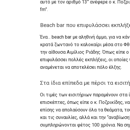
αυτό με τον αριθμό 13” ανέφερε ο κ. Ποζ
fm”.
Beach bar που επιφυλάσσει εκπλήξ
Ένα… beach bar με αληθινή άμμο, για να κά
κρατά ζωντανό το καλοκαίρι μέσα στο Φθ
την αίθουσα Αιμίλιος Ριάδης. Όπως είπε ο
επιφυλάσσει πολλές εκπλήξεις, οι οποίες
αναμένεται να αποτελέσει πόλο έλξης.
Στα ίδια επίπεδα με πέρσι τα εισιτ
Οι τιμές των εισιτήριων παραμένουν στα ίδ
επισκέπτες, όπως είπε ο κ. Ποζρικίδης, ν
επίσης να απολαύσουν όλα τα θεάματα, το
και τις συναυλίες, αλλά και την “αναβίωσ
συμπληρώνονται φέτος 100 χρόνια. Να σημ