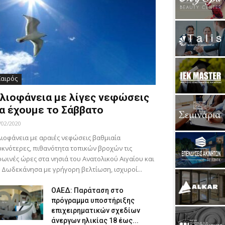
Καιρός
λιοφάνεια με λίγες νεφώσεις
α έχουμε το Σάββατο
/02/2020
ιοφάνεια με αραιές νεφώσεις βαθμιαία
κνότερες, πιθανότητα τοπικών βροχών τις
ωινές ώρες στα νησιά του Ανατολικού Αιγαίου και
 Δωδεκάνησα με γρήγορη βελτίωση, ισχυροί...
ΟΑΕΔ: Παράταση στο
πρόγραμμα υποστήριξης
επιχειρηματικών σχεδίων
άνεργων ηλικίας 18 έως...