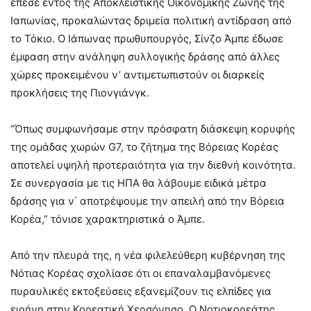
έπεσε εντός της Αποκλειστικής Οικονομικής Ζώνης της
Ιαπωνίας, προκαλώντας δριμεία πολιτική αντίδραση από
το Τόκιο. Ο Ιάπωνας πρωθυπουργός, Σίνζο Άμπε έδωσε
έμφαση στην ανάληψη συλλογικής δράσης από άλλες
χώρες προκειμένου ν’ αντιμετωπιστούν οι διαρκείς
προκλήσεις της Πιονγιάνγκ.
“Όπως συμφωνήσαμε στην πρόσφατη διάσκεψη κορυφής
της ομάδας χωρών G7, το ζήτημα της Βόρειας Κορέας
αποτελεί υψηλή προτεραιότητα για την διεθνή κοινότητα.
Σε συνεργασία με τις ΗΠΑ θα λάβουμε ειδικά μέτρα
δράσης για ν΄ αποτρέψουμε την απειλή από την Βόρεια
Κορέα,” τόνισε χαρακτηριστικά ο Άμπε.
Από την πλευρά της, η νέα φιλελεύθερη κυβέρνηση της
Νότιας Κορέας σχολίασε ότι οι επαναλαμβανόμενες
πυραυλικές εκτοξεύσεις εξανεμίζουν τις ελπίδες για
ειρήνη στην Κορεατική Χερσόνησο. Ο Νοτιοκορεάτης