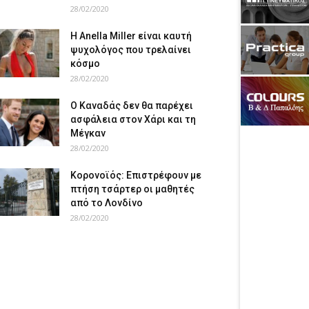
28/02/2020
Η Anella Miller είναι καυτή
ψυχολόγος που τρελαίνει
κόσμο
28/02/2020
Ο Καναδάς δεν θα παρέχει
ασφάλεια στον Χάρι και τη
Μέγκαν
28/02/2020
Κορονοϊός: Επιστρέφουν με
πτήση τσάρτερ οι μαθητές
από το Λονδίνο
28/02/2020