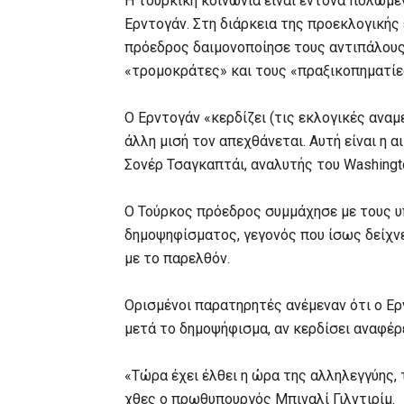
Η τουρκική κοινωνία είναι έντονα πολωμ
Ερντογάν. Στη διάρκεια της προεκλογικής
πρόεδρος δαιμονοποίησε τους αντιπάλους
«τρομοκράτες» και τους «πραξικοπηματίε
Ο Ερντογάν «κερδίζει (τις εκλογικές αναμε
άλλη μισή τον απεχθάνεται. Αυτή είναι η α
Σονέρ Τσαγκαπτάι, αναλυτής του Washington
Ο Τούρκος πρόεδρος συμμάχησε με τους υπ
δημοψηφίσματος, γεγονός που ίσως δείχν
με το παρελθόν.
Ορισμένοι παρατηρητές ανέμεναν ότι ο Ερ
μετά το δημοψήφισμα, αν κερδίσει αναφέρ
«Τώρα έχει έλθει η ώρα της αλληλεγγύης, τ
χθες ο πρωθυπουργός Μπιναλί Γιλντιρίμ.