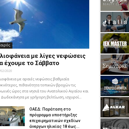
Καιρός
λιοφάνεια με λίγες νεφώσεις
α έχουμε το Σάββατο
/02/2020
ιοφάνεια με αραιές νεφώσεις βαθμιαία
κνότερες, πιθανότητα τοπικών βροχών τις
ωινές ώρες στα νησιά του Ανατολικού Αιγαίου και
 Δωδεκάνησα με γρήγορη βελτίωση, ισχυροί...
ΟΑΕΔ: Παράταση στο
πρόγραμμα υποστήριξης
επιχειρηματικών σχεδίων
άνεργων ηλικίας 18 έως...