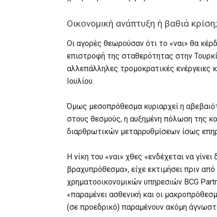
Οικονομική ανάπτυξη ή βαθιά κρίση;
Οι αγορές θεωρούσαν ότι το «ναι» θα κέρ
επιστροφή της σταθερότητας στην Τουρκία
αλλεπάλληλες τρομοκρατικές ενέργειες κ
Ιουλίου.
Όμως μεσοπρόθεσμα κυριαρχεί η αβεβαιό
στους θεσμούς, η αυξημένη πόλωση της κο
διαρθρωτικών μεταρρυθμίσεων ίσως επηρ
Η νίκη του «ναι» χθες «ενδέχεται να γίνει
βραχυπρόθεσμα», είχε εκτιμήσει πριν από
χρηματοοικονομικών υπηρεσιών BCG Part
«παραμένει ασθενική και οι μακροπρόθεσ
(σε προεδρικό) παραμένουν ακόμη άγνωστ