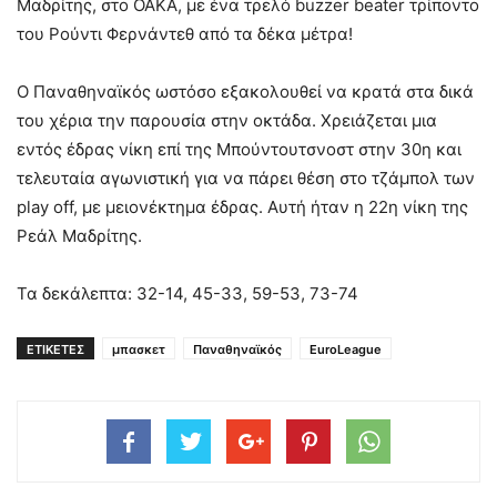
Μαδρίτης, στο ΟΑΚΑ, με ένα τρελό buzzer beater τρίποντο
του Ρούντι Φερνάντεθ από τα δέκα μέτρα!
Ο Παναθηναϊκός ωστόσο εξακολουθεί να κρατά στα δικά
του χέρια την παρουσία στην οκτάδα. Χρειάζεται μια
εντός έδρας νίκη επί της Μπούντουτσνοστ στην 30η και
τελευταία αγωνιστική για να πάρει θέση στο τζάμπολ των
play off, με μειονέκτημα έδρας. Αυτή ήταν η 22η νίκη της
Ρεάλ Μαδρίτης.
Τα δεκάλεπτα: 32-14, 45-33, 59-53, 73-74
ΕΤΙΚΕΤΕΣ
μπασκετ
Παναθηναϊκός
EuroLeague