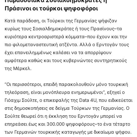
Παραδοσιακά Σοσιαλδημοκράτες ή
Πράσινοι οι τούρκοι ψηφοφόροι
Κατά παράδοση, οι Τούρκοι της Γερμανίας ψήφιζαν
κυρίως τους Σοσιαλδημοκράτες ή τους Πρασίνους–τα
κυριότερα κεντροαριστερά κόμματα–που έχουν και την
πιο φιλομεταναστευτική ατζέντα. Αλλά ο Ερντογάν τους
έχει επανειλημμένως καλέσει να τα απορρίψουν
αμφότερα καθώς και τους κυβερνώντες συντηρητικούς
της Μέρκελ.
“Οι περισσότεροι, επειδή παρακολουθούν μόνο τουρκική
τηλεόραση, είναι μονόπλευρα ενημερωμένοι”, εξηγεί ο
Γιόαχιμ Σούλτε, ο επικεφαλής της Data 4U, που ειδικεύεται
στις δημοσκοπήσεις σε δείγμα Τούρκων της Γερμανίας. Ο
Σούλτε θεωρεί ότι η έκκληση του Ερντογάν μπορεί να
επηρεάσει έως και 300.000 ψηφοφόρους–το ένα τέταρτο
των Γερμανών τουρκικής καταγωγής με δικαίωμα ψήφου.