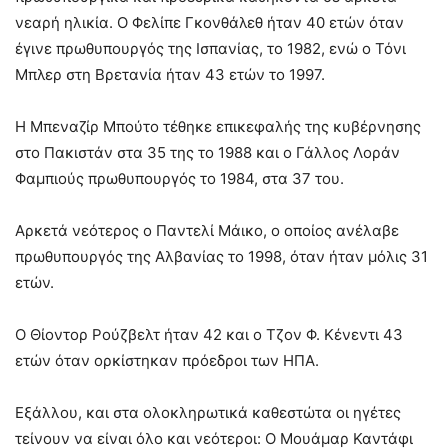
νεαρή ηλικία. Ο Φελίπε Γκονθάλεθ ήταν 40 ετών όταν
έγινε πρωθυπουργός της Ισπανίας, το 1982, ενώ ο Τόνι
Μπλερ στη Βρετανία ήταν 43 ετών το 1997.
Η Μπεναζίρ Μπούτο τέθηκε επικεφαλής της κυβέρνησης
στο Πακιστάν στα 35 της το 1988 και ο Γάλλος Λοράν
Φαμπιούς πρωθυπουργός το 1984, στα 37 του.
Αρκετά νεότερος ο Παντελί Μάικο, ο οποίος ανέλαβε
πρωθυπουργός της Αλβανίας το 1998, όταν ήταν μόλις 31
ετών.
Ο Θίοντορ Ρούζβελτ ήταν 42 και ο Τζον Φ. Κένεντι 43
ετών όταν ορκίστηκαν πρόεδροι των ΗΠΑ.
Εξάλλου, και στα ολοκληρωτικά καθεστώτα οι ηγέτες
τείνουν να είναι όλο και νεότεροι: Ο Μουάμαρ Καντάφι