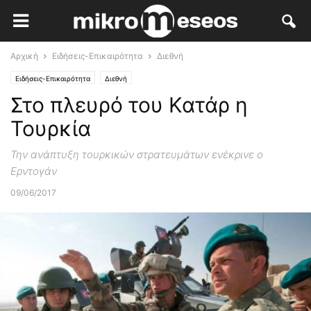
Αρχική
Ειδήσεις-Επικαιρότητα
Διεθνή
Ειδήσεις-Επικαιρότητα
Διεθνή
Στο πλευρό του Κατάρ η
Τουρκία
Την ανάπτυξη τουρκικών στρατευμάτων ενέκρινε ο
Ερντογάν
09/06/2017