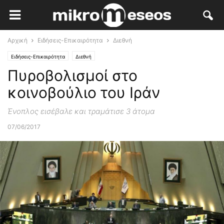
Αρχική
Ειδήσεις-Επικαιρότητα
Διεθνή
Ειδήσεις-Επικαιρότητα
Διεθνή
Πυροβολισμοί στο
κοινoβούλιο του Ιράν
Ένοπλος εισέβαλε και τραμάτισε 3 άτομα
07/06/2017