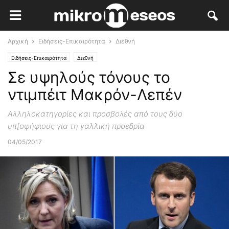
Αρχική
Ειδήσεις-Επικαιρότητα
Διεθνή
Ειδήσεις-Επικαιρότητα
Διεθνή
Σε υψηλούς τόνους το
ντιμπέιτ Μακρόν-Λεπέν
Αλληλοκατηγορίες και προσβολές από τους δύο
υπ[οψήφιους για τη γαλλική προεδρία
04/05/2017