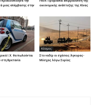
ο προειδοποίησε την
Fitch: Προβλέπει επιβράδυνση της
ά μιας επέμβασης στην
οικονομικής ανάπτυξης της Κίνας
Κόσμος
ρικά Ι.Χ. θα πωλούνται
Στο ναδίρ οι σχέσεις Άγκυρας-
5 στη Βρετανία
Μόσχας λόγω Συρίας