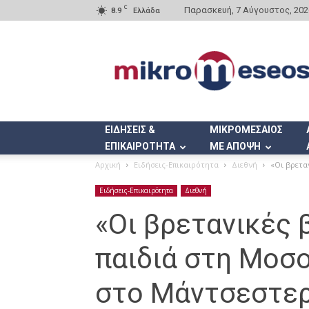
C
Παρασκευή, 7 Αύγουστος, 202
8.9
Ελλάδα
Mikromeseos.gr
ΕΙΔΗΣΕΙΣ &
ΜΙΚΡΟΜΕΣΑΙΟΣ
ΕΠΙΚΑΙΡΟΤΗΤΑ
ΜΕ ΑΠΟΨΗ
Αρχική
Ειδήσεις-Επικαιρότητα
Διεθνή
«Οι βρετα
Ειδήσεις-Επικαιρότητα
Διεθνή
«Οι βρετανικές 
παιδιά στη Μοσ
στο Mάντσεστε