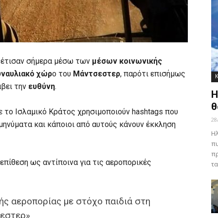
έτισαν σήμερα μέσω των
μέσων κοινωνικής
υναυλιακό χώρ
ο του
Μάντσεστερ
, παρότι επισήμως
άβει την
ευθύνη
.
Η
θ
με το Ισλαμικό Κράτος χρησιμοποιούν hashtags που
28
μηνύματα και κάποιοι από αυτούς κάνουν έκκληση
Ηλ
πυ
πρ
επίθεση ως αντίποινα για τις αεροπορικές
τα
ής αεροπορίας με στόχο παιδιά στη
εστερ»