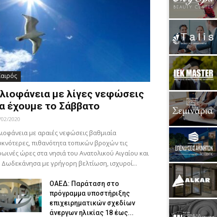
Καιρός
λιοφάνεια με λίγες νεφώσεις
α έχουμε το Σάββατο
/02/2020
ιοφάνεια με αραιές νεφώσεις βαθμιαία
κνότερες, πιθανότητα τοπικών βροχών τις
ωινές ώρες στα νησιά του Ανατολικού Αιγαίου και
 Δωδεκάνησα με γρήγορη βελτίωση, ισχυροί...
ΟΑΕΔ: Παράταση στο
πρόγραμμα υποστήριξης
επιχειρηματικών σχεδίων
άνεργων ηλικίας 18 έως...