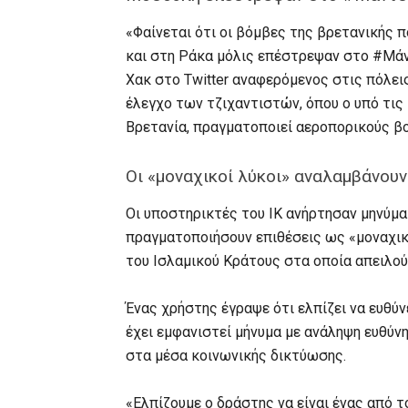
«Φαίνεται ότι οι βόμβες της βρετανικής 
και στη Ράκα μόλις επέστρεψαν στο #Mά
Χακ στο Twitter αναφερόμενος στις πόλεις
έλεγχο των τζιχαντιστών, όπου ο υπό τις 
Βρετανία, πραγματοποιεί αεροπορικούς β
Οι «μοναχικοί λύκοι» αναλαμβάνου
Οι υποστηρικτές του ΙΚ ανήρτησαν μηνύμα
πραγματοποιήσουν επιθέσεις ως «μοναχικο
του Ισλαμικού Κράτους στα οποία απειλού
Ένας χρήστης έγραψε ότι ελπίζει να ευθύν
έχει εμφανιστεί μήνυμα με ανάληψη ευθύν
στα μέσα κοινωνικής δικτύωσης.
«Ελπίζουμε ο δράστης να είναι ένας από 