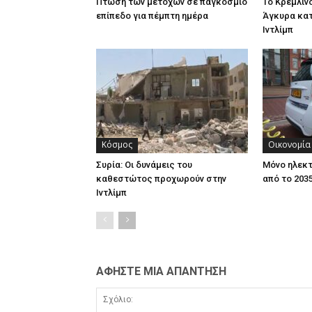
Πτώση των μετοχών σε παγκόσμιο
Το Κρεμλίν
επίπεδο για πέμπτη ημέρα
Άγκυρα κατ
Ιντλίμπ
Κόσμος
Οικονομία
Συρία: Οι δυνάμεις του
Μόνο ηλεκτ
καθεστώτος προχωρούν στην
από το 203
Ιντλίμπ
ΑΦΗΣΤΕ ΜΙΑ ΑΠΑΝΤΗΣΗ