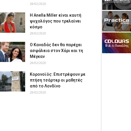
28/02/2020
Η Anella Miller είναι καυτή
ψυχολόγος που τρελαίνει
κόσμο
28/02/2020
Ο Καναδάς δεν θα παρέχει
ασφάλεια στον Χάρι και τη
Μέγκαν
28/02/2020
Κορονοϊός: Επιστρέφουν με
πτήση τσάρτερ οι μαθητές
από το Λονδίνο
28/02/2020