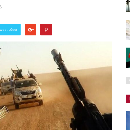
S
Tweet τώρα