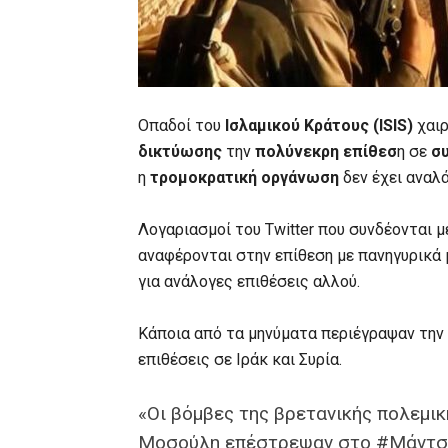
Οπαδοί του
Ισλαμικού Κράτους (ISIS)
χαιρ
δικτύωσης
την
πολύνεκρη επίθεσ
η σε
σ
η
τρομοκρατική οργάνωση
δεν έχει αναλ
Λογαριασμοί του Twitter που συνδέονται 
αναφέρονται στην επίθεση με πανηγυρικά 
για ανάλογες επιθέσεις αλλού.
Κάποια από τα μηνύματα περιέγραψαν την 
επιθέσεις σε Ιράκ και Συρία.
«Οι βόμβες της βρετανικής πολεμικ
Μοσούλη επέστρεψαν στο #Mάντσ