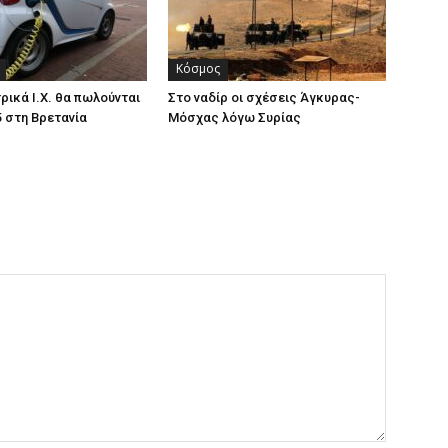
Κόσμος
ρικά Ι.Χ. θα πωλούνται
Στο ναδίρ οι σχέσεις Άγκυρας-
5 στη Βρετανία
Μόσχας λόγω Συρίας