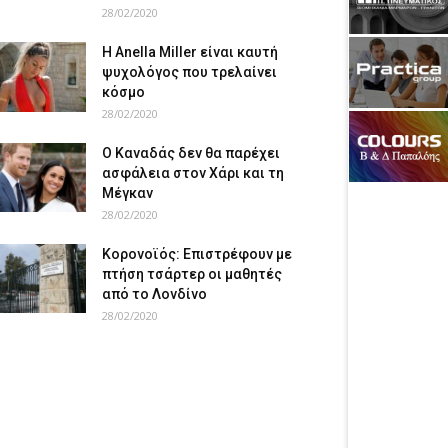
28/02/2020
Η Anella Miller είναι καυτή
ψυχολόγος που τρελαίνει
κόσμο
28/02/2020
Ο Καναδάς δεν θα παρέχει
ασφάλεια στον Χάρι και τη
Μέγκαν
28/02/2020
Κορονοϊός: Επιστρέφουν με
πτήση τσάρτερ οι μαθητές
από το Λονδίνο
28/02/2020