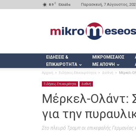
C
Παρασκευή, 7 Αύγουστος, 202
8.9
Ελλάδα
Mikromeseos.gr
ΕΙΔΗΣΕΙΣ &
ΜΙΚΡΟΜΕΣΑΙΟΣ
ΕΠΙΚΑΙΡΟΤΗΤΑ
ΜΕ ΑΠΟΨΗ
Αρχική
Ειδήσεις-Επικαιρότητα
Διεθνή
Μέρκελ-Ολ
Ειδήσεις-Επικαιρότητα
Διεθνή
Μέρκελ-Ολάντ: 
για την πυραυλι
Στο πλευρό Τραμπ οι επικεφαλής Γερμανίας 