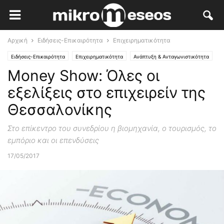
Αρχική
Ειδήσεις-Επικαιρότητα
Επιχειρηματικότητα
Ειδήσεις-Επικαιρότητα
Επιχειρηματικότητα
Ανάπτυξη & Ανταγωνιστικότητα
Money Show: Όλες οι
Κλάδοι Αιχμής
εξελίξεις στο επιχειρείν της
Θεσσαλονίκης
Στο επίκεντρο του συνεδρίου η βιομηχανία, ο τουρισμός, το
εμπόριο και οι επενδύσεις
17/05/2017