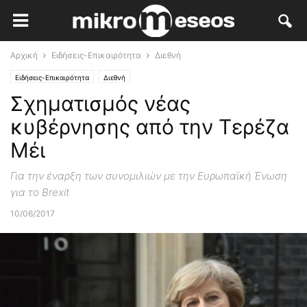
Αρχική
Ειδήσεις-Επικαιρότητα
Διεθνή
Ειδήσεις-Επικαιρότητα
Διεθνή
Σχηματισμός νέας
κυβέρνησης από την Τερέζα
Μέι
Για την έναρξη των συνομιλιών με την Ευρωπαϊκή Ένωση
για το Brexit
10/06/2017