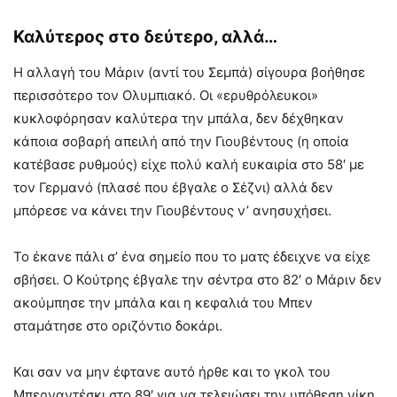
Καλύτερος στο δεύτερο, αλλά…
Η αλλαγή του Μάριν (αντί του Σεμπά) σίγουρα βοήθησε
περισσότερο τον Ολυμπιακό. Οι «ερυθρόλευκοι»
κυκλοφόρησαν καλύτερα την μπάλα, δεν δέχθηκαν
κάποια σοβαρή απειλή από την Γιουβέντους (η οποία
κατέβασε ρυθμούς) είχε πολύ καλή ευκαιρία στο 58′ με
τον Γερμανό (πλασέ που έβγαλε ο Σέζνι) αλλά δεν
μπόρεσε να κάνει την Γιουβέντους ν’ ανησυχήσει.
Το έκανε πάλι σ’ ένα σημείο που το ματς έδειχνε να είχε
σβήσει. Ο Κούτρης έβγαλε την σέντρα στο 82′ ο Μάριν δεν
ακούμπησε την μπάλα και η κεφαλιά του Μπεν
σταμάτησε στο οριζόντιο δοκάρι.
Και σαν να μην έφτανε αυτό ήρθε και το γκολ του
Μπερναντέσκι στο 89′ για να τελειώσει την υπόθεση νίκη