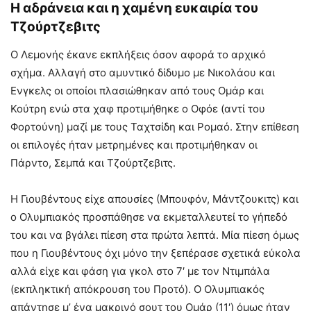
Η αδράνεια και η χαμένη ευκαιρία του
Τζούρτζεβιτς
Ο Λεμονής έκανε εκπλήξεις όσον αφορά το αρχικό
σχήμα. Αλλαγή στο αμυντικό δίδυμο με Νικολάου και
Ενγκελς οι οποίοι πλασιώθηκαν από τους Ομάρ και
Κούτρη ενώ στα χαφ προτιμήθηκε ο Οφόε (αντί του
Φορτούνη) μαζί με τους Ταχτσίδη και Ρομαό. Στην επίθεση
οι επιλογές ήταν μετρημένες και προτιμήθηκαν οι
Πάρντο, Σεμπά και Τζούρτζεβιτς.
Η Γιουβέντους είχε απουσίες (Μπουφόν, Μάντζουκιτς) και
ο Ολυμπιακός προσπάθησε να εκμεταλλευτεί το γήπεδό
του και να βγάλει πίεση στα πρώτα λεπτά. Μία πίεση όμως
που η Γιουβέντους όχι μόνο την ξεπέρασε σχετικά εύκολα
αλλά είχε και φάση για γκολ στο 7′ με τον Ντιμπάλα
(εκπληκτική απόκρουση του Προτό). Ο Ολυμπιακός
απάντησε μ’ ένα μακρινό σουτ του Ομάρ (11′) όμως ήταν