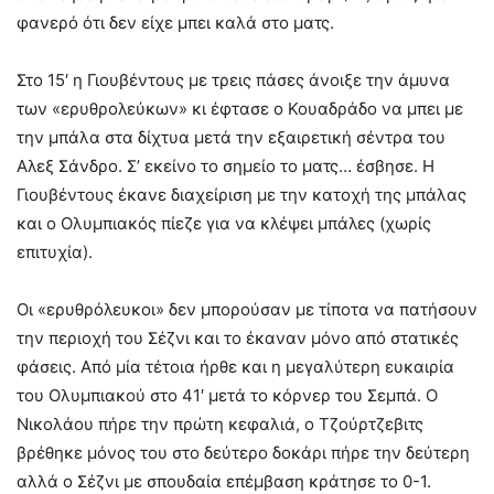
φανερό ότι δεν είχε μπει καλά στο ματς.
Στο 15′ η Γιουβέντους με τρεις πάσες άνοιξε την άμυνα
των «ερυθρολεύκων» κι έφτασε ο Κουαδράδο να μπει με
την μπάλα στα δίχτυα μετά την εξαιρετική σέντρα του
Αλεξ Σάνδρο. Σ’ εκείνο το σημείο το ματς… έσβησε. Η
Γιουβέντους έκανε διαχείριση με την κατοχή της μπάλας
και ο Ολυμπιακός πίεζε για να κλέψει μπάλες (χωρίς
επιτυχία).
Οι «ερυθρόλευκοι» δεν μπορούσαν με τίποτα να πατήσουν
την περιοχή του Σέζνι και το έκαναν μόνο από στατικές
φάσεις. Από μία τέτοια ήρθε και η μεγαλύτερη ευκαιρία
του Ολυμπιακού στο 41′ μετά το κόρνερ του Σεμπά. Ο
Νικολάου πήρε την πρώτη κεφαλιά, ο Τζούρτζεβιτς
βρέθηκε μόνος του στο δεύτερο δοκάρι πήρε την δεύτερη
αλλά ο Σέζνι με σπουδαία επέμβαση κράτησε το 0-1.