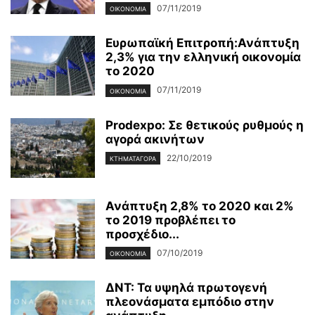
07/11/2019
ΟΙΚΟΝΟΜΊΑ
Ευρωπαϊκή Επιτροπή:Ανάπτυξη
2,3% για την ελληνική οικονομία
το 2020
07/11/2019
ΟΙΚΟΝΟΜΊΑ
Prodexpo: Σε θετικούς ρυθμούς η
αγορά ακινήτων
22/10/2019
ΚΤΗΜΑΤΑΓΟΡΆ
Ανάπτυξη 2,8% το 2020 και 2%
το 2019 προβλέπει το
προσχέδιο...
07/10/2019
ΟΙΚΟΝΟΜΊΑ
ΔΝΤ: Τα υψηλά πρωτογενή
πλεονάσματα εμπόδιο στην