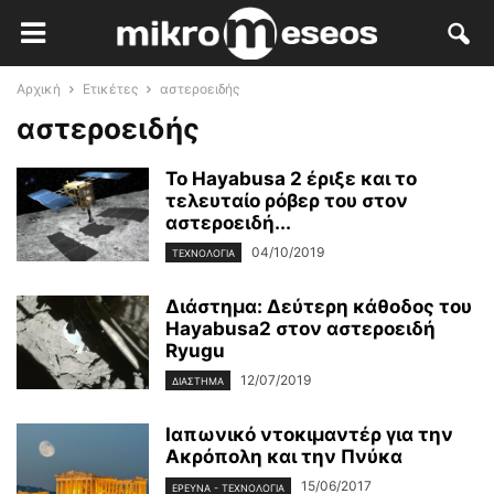
Αρχική
Ετικέτες
αστεροειδής
αστεροειδής
Το Hayabusa 2 έριξε και το
τελευταίο ρόβερ του στον
αστεροειδή...
04/10/2019
ΤΕΧΝΟΛΟΓΊΑ
Διάστημα: Δεύτερη κάθοδος του
Hayabusa2 στον αστεροειδή
Ryugu
12/07/2019
ΔΙΆΣΤΗΜΑ
Ιαπωνικό ντοκιμαντέρ για την
Ακρόπολη και την Πνύκα
15/06/2017
ΈΡΕΥΝΑ - ΤΕΧΝΟΛΟΓΊΑ