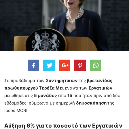
Το προβάδισμα των
Συντηρητικών
της
βρετανίδας
πρωθυπουργού Τερέζα Μέι
έναντι των
Εργατικών
μειώθηκε στις
5 μονάδες
από
15
που ήταν πριν από δύο
εβδομάδες, σύμφωνα με σημερινή
δημοσκόπηση
της
Ipsos MORI.
Αύξηση 6% για το ποσοστό των Εργατικών